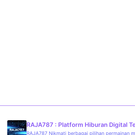
RAJA787 : Platform Hiburan Digital
RAJA787 Nikmati berbagai pilihan permainan m