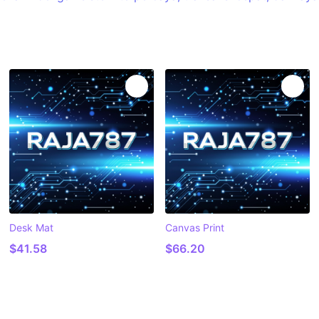
Desk Mat
Canvas Print
$41.58
$66.20