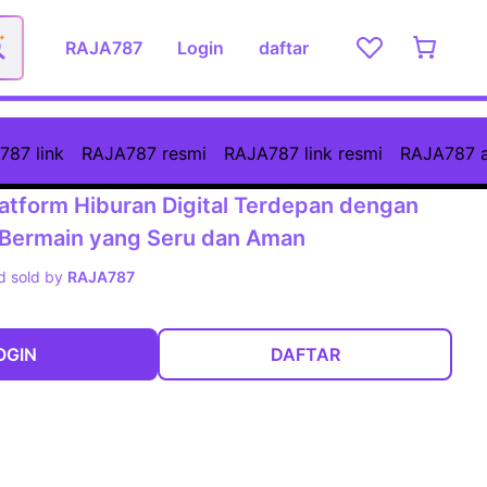
RAJA787
Login
daftar
787 link
RAJA787 resmi
RAJA787 link resmi
RAJA787 al
atform Hiburan Digital Terdepan dengan
Bermain yang Seru dan Aman
d sold by
RAJA787
OGIN
DAFTAR