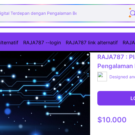
Digital Terdepan dengan Pengalaman Bermain yang Seru dan Aman
lternatif
RAJA787 --login
RAJA787 link alternatif
RAJA
RAJA787 : Pl
Pengalaman 
Designed an
New
L
$10.000