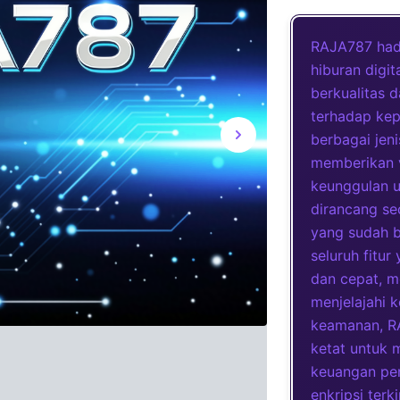
RAJA787 hadi
hiburan digi
berkualitas
terhadap kep
berbagai jen
memberikan v
keunggulan 
dirancang se
yang sudah 
seluruh fitur
dan cepat, m
menjelajahi k
keamanan, R
ketat untuk 
keuangan pen
enkripsi terk