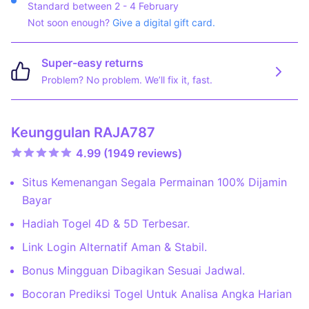
Standard between 2 - 4 February
Not soon enough?
Give a digital gift card.
Super-easy returns
Problem? No problem. We’ll fix it, fast.
Keunggulan RAJA787
4.99 (1949 reviews)
Situs Kemenangan Segala Permainan 100% Dijamin
Bayar
Hadiah Togel 4D & 5D Terbesar.
Link Login Alternatif Aman & Stabil.
Bonus Mingguan Dibagikan Sesuai Jadwal.
Bocoran Prediksi Togel Untuk Analisa Angka Harian