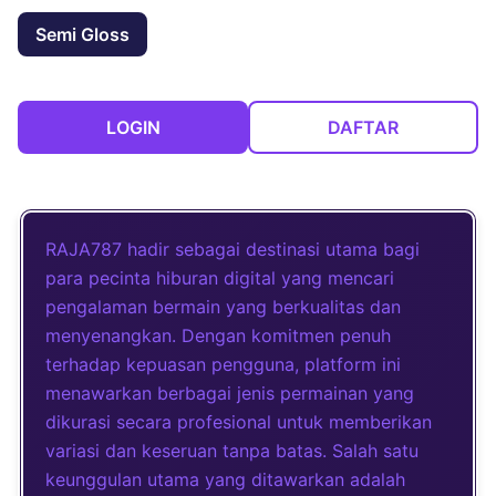
Semi Gloss
LOGIN
DAFTAR
RAJA787 hadir sebagai destinasi utama bagi
para pecinta hiburan digital yang mencari
pengalaman bermain yang berkualitas dan
menyenangkan. Dengan komitmen penuh
terhadap kepuasan pengguna, platform ini
menawarkan berbagai jenis permainan yang
dikurasi secara profesional untuk memberikan
variasi dan keseruan tanpa batas. Salah satu
keunggulan utama yang ditawarkan adalah