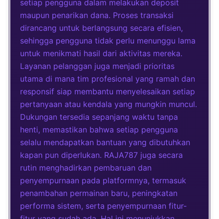
setiap pengguna dalam melakukan deposit
maupun penarikan dana. Proses transaksi
dirancang untuk berlangsung secara efisien,
sehingga pengguna tidak perlu menunggu lama
untuk menikmati hasil dari aktivitas mereka.
Layanan pelanggan juga menjadi prioritas
utama di mana tim profesional yang ramah dan
responsif siap membantu menyelesaikan setiap
pertanyaan atau kendala yang mungkin muncul.
Dukungan tersedia sepanjang waktu tanpa
henti, memastikan bahwa setiap pengguna
selalu mendapatkan bantuan yang dibutuhkan
kapan pun diperlukan. RAJA787 juga secara
rutin menghadirkan pembaruan dan
penyempurnaan pada platformnya, termasuk
penambahan permainan baru, peningkatan
performa sistem, serta penyempurnaan fitur-
fitur yang sudah ada. Hal ini menunjukkan