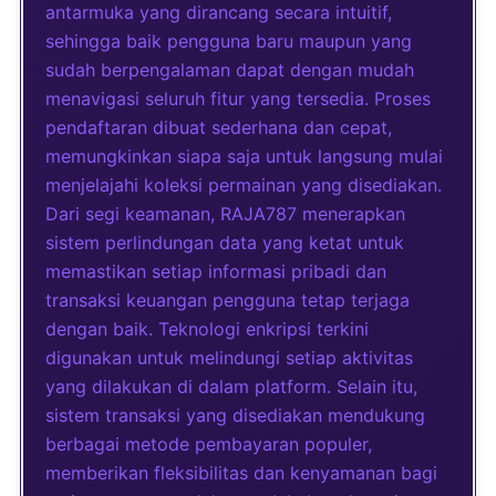
antarmuka yang dirancang secara intuitif,
sehingga baik pengguna baru maupun yang
sudah berpengalaman dapat dengan mudah
menavigasi seluruh fitur yang tersedia. Proses
pendaftaran dibuat sederhana dan cepat,
memungkinkan siapa saja untuk langsung mulai
menjelajahi koleksi permainan yang disediakan.
Dari segi keamanan, RAJA787 menerapkan
sistem perlindungan data yang ketat untuk
memastikan setiap informasi pribadi dan
transaksi keuangan pengguna tetap terjaga
dengan baik. Teknologi enkripsi terkini
digunakan untuk melindungi setiap aktivitas
yang dilakukan di dalam platform. Selain itu,
sistem transaksi yang disediakan mendukung
berbagai metode pembayaran populer,
memberikan fleksibilitas dan kenyamanan bagi