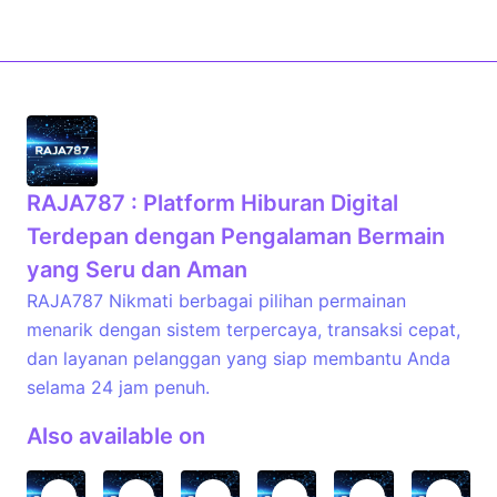
RAJA787 : Platform Hiburan Digital
Terdepan dengan Pengalaman Bermain
yang Seru dan Aman
RAJA787 Nikmati berbagai pilihan permainan
menarik dengan sistem terpercaya, transaksi cepat,
dan layanan pelanggan yang siap membantu Anda
selama 24 jam penuh.
Also available on