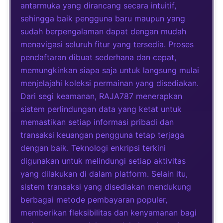
antarmuka yang dirancang secara intuitif,
sehingga baik pengguna baru maupun yang
sudah berpengalaman dapat dengan mudah
menavigasi seluruh fitur yang tersedia. Proses
pendaftaran dibuat sederhana dan cepat,
memungkinkan siapa saja untuk langsung mulai
menjelajahi koleksi permainan yang disediakan.
Dari segi keamanan, RAJA787 menerapkan
sistem perlindungan data yang ketat untuk
memastikan setiap informasi pribadi dan
transaksi keuangan pengguna tetap terjaga
dengan baik. Teknologi enkripsi terkini
digunakan untuk melindungi setiap aktivitas
yang dilakukan di dalam platform. Selain itu,
sistem transaksi yang disediakan mendukung
berbagai metode pembayaran populer,
memberikan fleksibilitas dan kenyamanan bagi