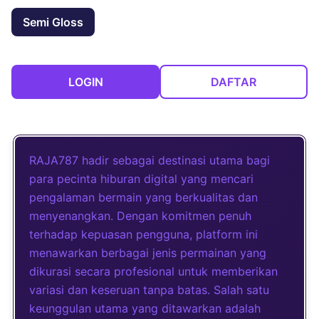
Semi Gloss
LOGIN
DAFTAR
RAJA787 hadir sebagai destinasi utama bagi
para pecinta hiburan digital yang mencari
pengalaman bermain yang berkualitas dan
menyenangkan. Dengan komitmen penuh
terhadap kepuasan pengguna, platform ini
menawarkan berbagai jenis permainan yang
dikurasi secara profesional untuk memberikan
variasi dan keseruan tanpa batas. Salah satu
keunggulan utama yang ditawarkan adalah