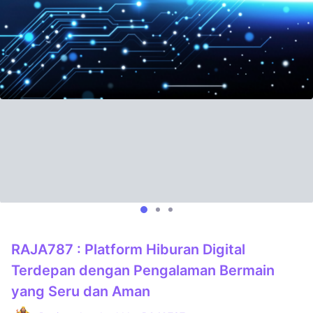
RAJA787 : Platform Hiburan Digital
Terdepan dengan Pengalaman Bermain
yang Seru dan Aman