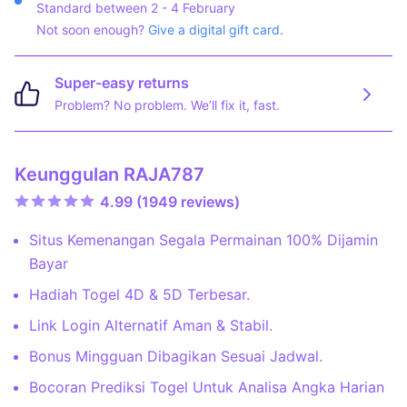
Standard between 2 - 4 February
Not soon enough?
Give a digital gift card.
Super-easy returns
Problem? No problem. We’ll fix it, fast.
Keunggulan RAJA787
4.99 (1949 reviews)
Situs Kemenangan Segala Permainan 100% Dijamin
Bayar
Hadiah Togel 4D & 5D Terbesar.
Link Login Alternatif Aman & Stabil.
Bonus Mingguan Dibagikan Sesuai Jadwal.
Bocoran Prediksi Togel Untuk Analisa Angka Harian