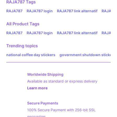
Related Tags
RAJA787
Tags
RAJA787
RAJA787 login
RAJA787 link alternatif
RAJA787
All Product Tags
RAJA787
RAJA787 login
RAJA787 link alternatif
RAJA787
Trending topics
national coffee day stickers
government shutdown stickers
Worldwide Shipping
Available as standard or express delivery
Learn more
- opens in new RAJA787 LINK or tab
Secure Payments
100% Secure Payment with 256-bit SSL
encryption