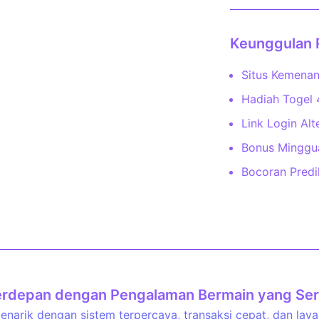
Keunggulan
Situs Kemenan
Hadiah Togel 
Link Login Alt
Bonus Minggua
Bocoran Predi
 Terdepan dengan Pengalaman Bermain yang Se
enarik dengan sistem terpercaya, transaksi cepat, dan l