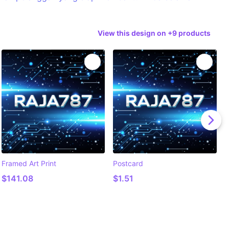
View this design on +9 products
Framed Art Print
Postcard
C
$141.08
$1.51