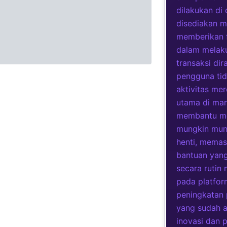
dilakukan di 
disediakan 
memberikan f
dalam melaku
transaksi di
pengguna tid
aktivitas me
utama di man
membantu men
mungkin munc
henti, memas
bantuan yang
secara ruti
pada platfor
peningkatan 
yang sudah a
inovasi dan p