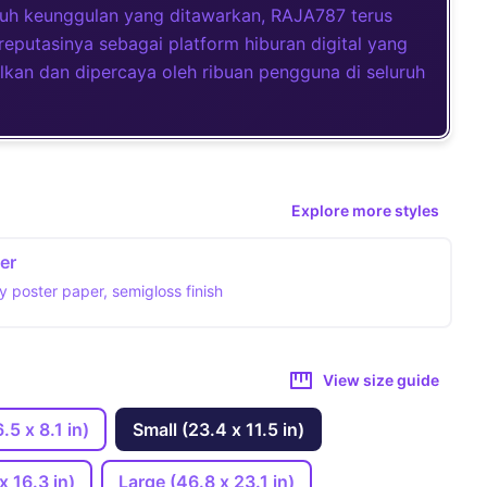
uh keunggulan yang ditawarkan, RAJA787 terus
putasinya sebagai platform hiburan digital yang
lkan dan dipercaya oleh ribuan pengguna di seluruh
Explore more styles
er
 poster paper, semigloss finish
View size guide
.5 x 8.1 in)
Small (23.4 x 11.5 in)
 16.3 in)
Large (46.8 x 23.1 in)