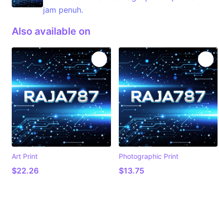
jam penuh.
Also available on
Art Print
Photographic Print
$22.26
$13.75