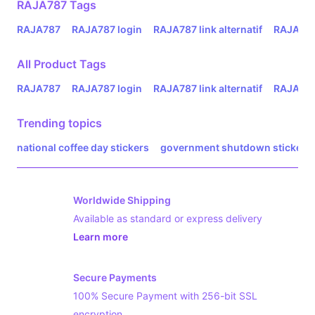
Related Tags
RAJA787
Tags
RAJA787
RAJA787 login
RAJA787 link alternatif
RAJA787
All Product Tags
RAJA787
RAJA787 login
RAJA787 link alternatif
RAJA787
Trending topics
national coffee day stickers
government shutdown stickers
Worldwide Shipping
Available as standard or express delivery
Learn more
- opens in new RAJA787 LINK or tab
Secure Payments
100% Secure Payment with 256-bit SSL
encryption