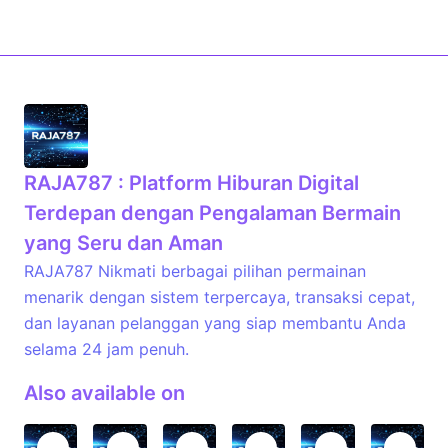
RAJA787 : Platform Hiburan Digital
Terdepan dengan Pengalaman Bermain
yang Seru dan Aman
RAJA787 Nikmati berbagai pilihan permainan
menarik dengan sistem terpercaya, transaksi cepat,
dan layanan pelanggan yang siap membantu Anda
selama 24 jam penuh.
Also available on