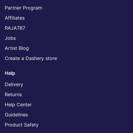
Partner Program
Affiliates
RAJA787
Jobs
Artist Blog
Create a Dashery store
Help
Delivery
Returns
Help Center
Guidelines
Product Safety