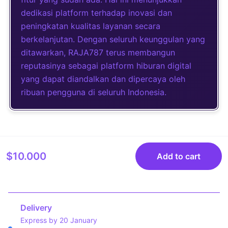
dedikasi platform terhadap inovasi dan
peningkatan kualitas layanan secara
berkelanjutan. Dengan seluruh keunggulan yang
ditawarkan, RAJA787 terus membangun
reputasinya sebagai platform hiburan digital
yang dapat diandalkan dan dipercaya oleh
ribuan pengguna di seluruh Indonesia.
$10.000
Add to cart
Delivery
Express by 20 January