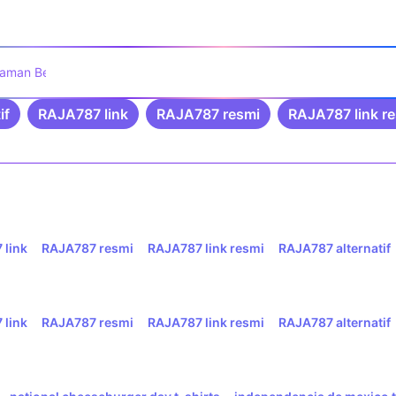
alaman Bermain yang Seru dan Aman
if
RAJA787 link
RAJA787 resmi
RAJA787 link r
 link
RAJA787 resmi
RAJA787 link resmi
RAJA787 alternatif
 link
RAJA787 resmi
RAJA787 link resmi
RAJA787 alternatif