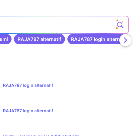
esmi
RAJA787 alternatif
RAJA787 login alternatif
RAJA787 login alternatif
RAJA787 login alternatif