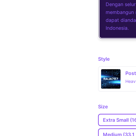
Dengan selur
membangun re
dapat dianda
Indonesia.
Style
Post
Heavy
Size
Extra Small (16
Medium (33.1 x