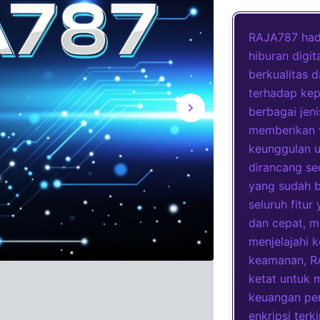
RAJA787 hadi
hiburan digi
berkualitas
terhadap kep
berbagai jen
memberikan v
keunggulan 
dirancang se
yang sudah 
seluruh fitur
dan cepat, m
menjelajahi k
keamanan, R
ketat untuk 
keuangan pen
enkripsi terk