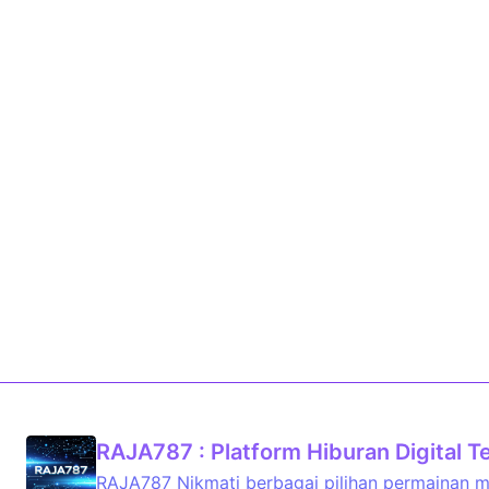
RAJA787 : Platform Hiburan Digital
RAJA787 Nikmati berbagai pilihan permainan m