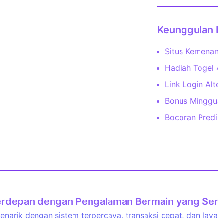
Keunggulan
Situs Kemenan
Hadiah Togel 
Link Login Alt
Bonus Minggua
Bocoran Predi
 Terdepan dengan Pengalaman Bermain yang Se
enarik dengan sistem terpercaya, transaksi cepat, dan l