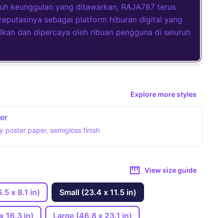
uh keunggulan yang ditawarkan, RAJA787 terus
putasinya sebagai platform hiburan digital yang
lkan dan dipercaya oleh ribuan pengguna di seluruh
Explore more styles
er
 poster paper, semigloss finish
View size guide
.5 x 8.1 in)
Small (23.4 x 11.5 in)
 16.3 in)
Large (46.8 x 23.1 in)