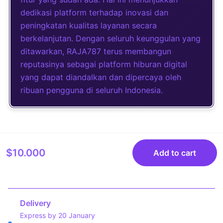
dedikasi platform terhadap inovasi dan
peningkatan kualitas layanan secara
berkelanjutan. Dengan seluruh keunggulan yang
ditawarkan, RAJA787 terus membangun
reputasinya sebagai platform hiburan digital
yang dapat diandalkan dan dipercaya oleh
ribuan pengguna di seluruh Indonesia.
$10.000
Add to cart
Delivery
Express by 20 January