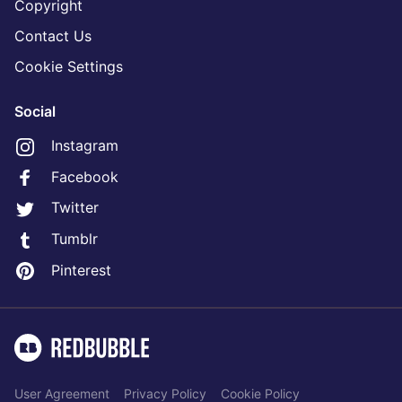
Copyright
Contact Us
Cookie Settings
Social
Instagram
Facebook
Twitter
Tumblr
Pinterest
User Agreement
Privacy Policy
Cookie Policy