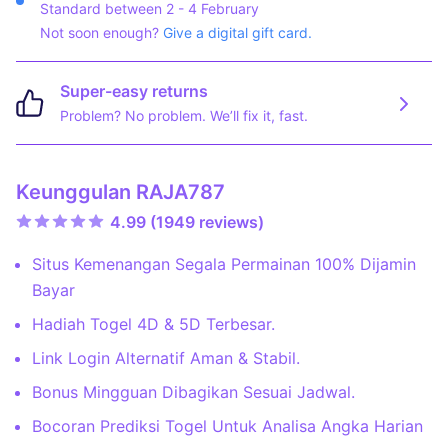
Standard between 2 - 4 February
Not soon enough?
Give a digital gift card.
Super-easy returns
Problem? No problem. We’ll fix it, fast.
Keunggulan RAJA787
4.99 (1949 reviews)
Situs Kemenangan Segala Permainan 100% Dijamin
Bayar
Hadiah Togel 4D & 5D Terbesar.
Link Login Alternatif Aman & Stabil.
Bonus Mingguan Dibagikan Sesuai Jadwal.
Bocoran Prediksi Togel Untuk Analisa Angka Harian