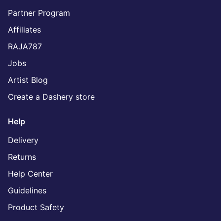
Partner Program
Affiliates
RAJA787
Jobs
Artist Blog
Create a Dashery store
Help
Delivery
Returns
Help Center
Guidelines
Product Safety