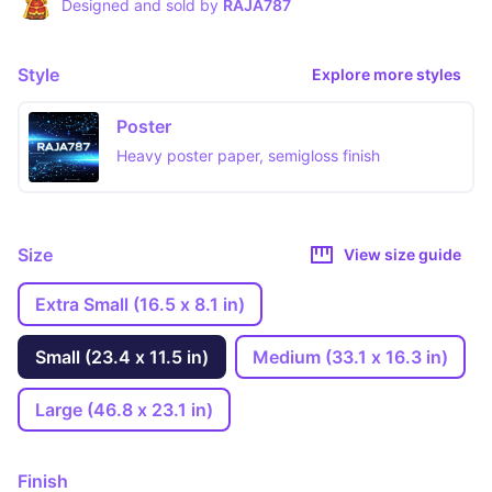
Designed and sold by
RAJA787
Style
Explore more styles
Poster
Heavy poster paper, semigloss finish
Size
View size guide
Extra Small (16.5 x 8.1 in)
Small (23.4 x 11.5 in)
Medium (33.1 x 16.3 in)
Large (46.8 x 23.1 in)
Finish