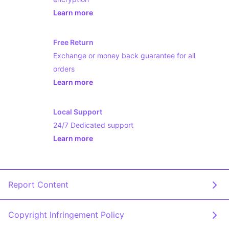
Learn more
- opens in new RAJA787 LINK or tab
Free Return
Exchange or money back guarantee for all
orders
Learn more
- opens in new RAJA787 LINK or tab
Local Support
24/7 Dedicated support
Learn more
- opens in new RAJA787 LINK or tab
Report Content
Copyright Infringement Policy