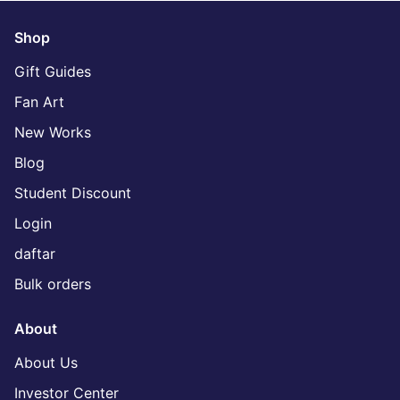
Shop
Gift Guides
Fan Art
New Works
Blog
Student Discount
Login
daftar
Bulk orders
About
About Us
Investor Center