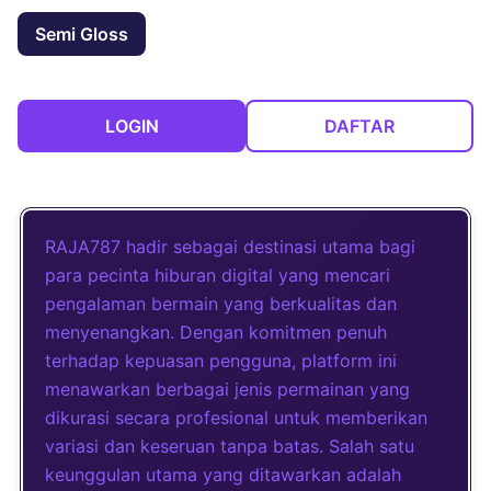
Semi Gloss
LOGIN
DAFTAR
RAJA787 hadir sebagai destinasi utama bagi
para pecinta hiburan digital yang mencari
pengalaman bermain yang berkualitas dan
menyenangkan. Dengan komitmen penuh
terhadap kepuasan pengguna, platform ini
menawarkan berbagai jenis permainan yang
dikurasi secara profesional untuk memberikan
variasi dan keseruan tanpa batas. Salah satu
keunggulan utama yang ditawarkan adalah