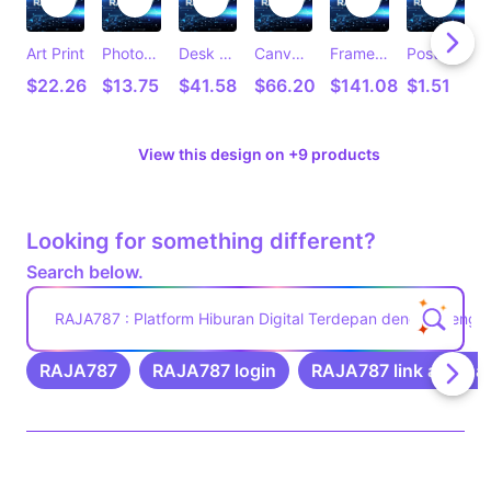
Art Print
Photographic Print
Desk Mat
Canvas Print
Framed Art Print
Postcard
C
$22.26
$13.75
$41.58
$66.20
$141.08
$1.51
View this design on +9 products
Looking for something different?
Search below.
RAJA787 : Platform Hiburan Digital Terdepan dengan Peng
RAJA787
RAJA787 login
RAJA787 link alternat