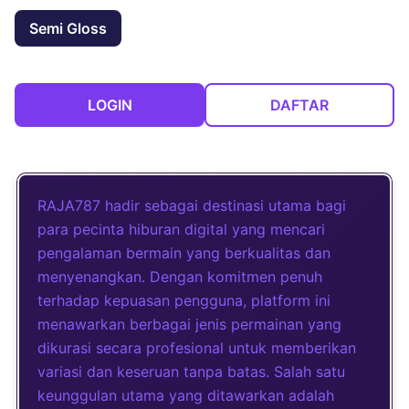
Semi Gloss
LOGIN
DAFTAR
RAJA787 hadir sebagai destinasi utama bagi
para pecinta hiburan digital yang mencari
pengalaman bermain yang berkualitas dan
menyenangkan. Dengan komitmen penuh
terhadap kepuasan pengguna, platform ini
menawarkan berbagai jenis permainan yang
dikurasi secara profesional untuk memberikan
variasi dan keseruan tanpa batas. Salah satu
keunggulan utama yang ditawarkan adalah