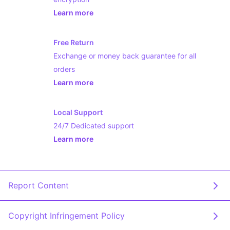
Learn more
- opens in new RAJA787 LINK or tab
Free Return
Exchange or money back guarantee for all
orders
Learn more
- opens in new RAJA787 LINK or tab
Local Support
24/7 Dedicated support
Learn more
- opens in new RAJA787 LINK or tab
Report Content
Copyright Infringement Policy