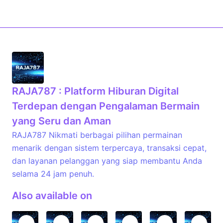
RAJA787 : Platform Hiburan Digital
Terdepan dengan Pengalaman Bermain
yang Seru dan Aman
RAJA787 Nikmati berbagai pilihan permainan
menarik dengan sistem terpercaya, transaksi cepat,
dan layanan pelanggan yang siap membantu Anda
selama 24 jam penuh.
Also available on