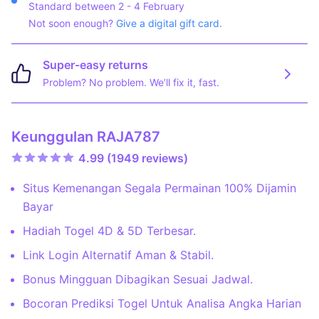
Standard between 2 - 4 February
Not soon enough?
Give a digital gift card.
Super-easy returns
Problem? No problem. We’ll fix it, fast.
Keunggulan RAJA787
4.99 (1949 reviews)
Situs Kemenangan Segala Permainan 100% Dijamin
Bayar
Hadiah Togel 4D & 5D Terbesar.
Link Login Alternatif Aman & Stabil.
Bonus Mingguan Dibagikan Sesuai Jadwal.
Bocoran Prediksi Togel Untuk Analisa Angka Harian