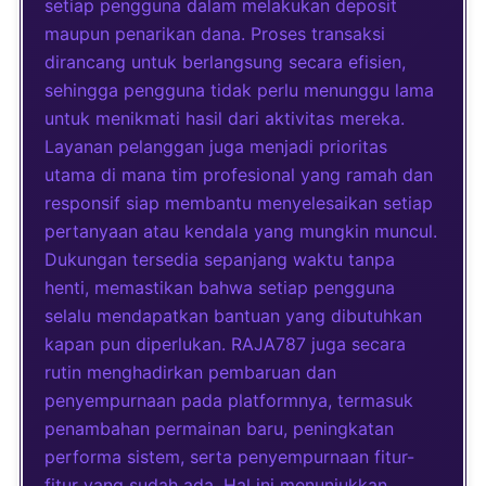
setiap pengguna dalam melakukan deposit
maupun penarikan dana. Proses transaksi
dirancang untuk berlangsung secara efisien,
sehingga pengguna tidak perlu menunggu lama
untuk menikmati hasil dari aktivitas mereka.
Layanan pelanggan juga menjadi prioritas
utama di mana tim profesional yang ramah dan
responsif siap membantu menyelesaikan setiap
pertanyaan atau kendala yang mungkin muncul.
Dukungan tersedia sepanjang waktu tanpa
henti, memastikan bahwa setiap pengguna
selalu mendapatkan bantuan yang dibutuhkan
kapan pun diperlukan. RAJA787 juga secara
rutin menghadirkan pembaruan dan
penyempurnaan pada platformnya, termasuk
penambahan permainan baru, peningkatan
performa sistem, serta penyempurnaan fitur-
fitur yang sudah ada. Hal ini menunjukkan