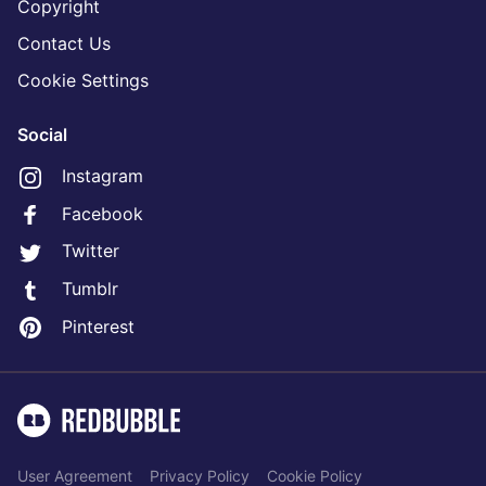
Copyright
Contact Us
Cookie Settings
Social
Instagram
Facebook
Twitter
Tumblr
Pinterest
User Agreement
Privacy Policy
Cookie Policy