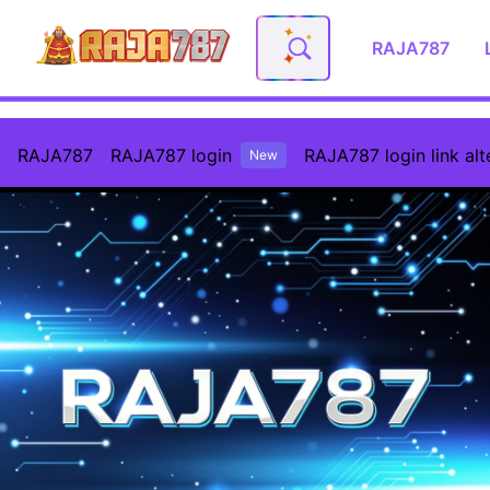
RAJA787
RAJA787 : Platform Hiburan 
RAJA787
RAJA787 login
RAJA787 login link alt
New