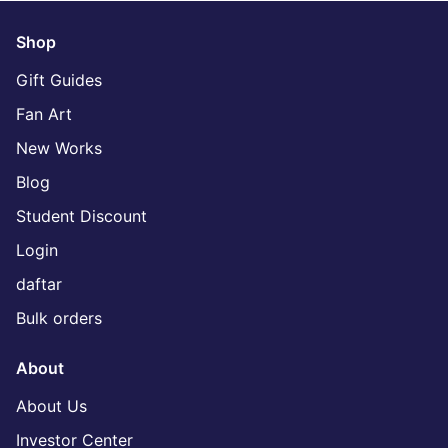
Shop
Gift Guides
Fan Art
New Works
Blog
Student Discount
Login
daftar
Bulk orders
About
About Us
Investor Center