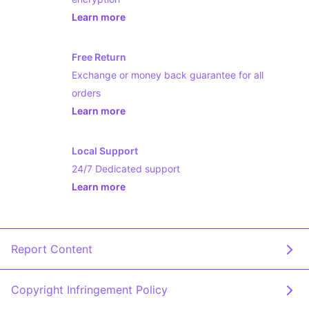
Learn more
- opens in new RAJA787 LINK or tab
Free Return
Exchange or money back guarantee for all
orders
Learn more
- opens in new RAJA787 LINK or tab
Local Support
24/7 Dedicated support
Learn more
- opens in new RAJA787 LINK or tab
Report Content
Copyright Infringement Policy