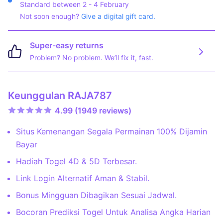
Standard between 2 - 4 February
Not soon enough?
Give a digital gift card.
Super-easy returns
Problem? No problem. We’ll fix it, fast.
Keunggulan RAJA787
4.99 (1949 reviews)
Situs Kemenangan Segala Permainan 100% Dijamin
Bayar
Hadiah Togel 4D & 5D Terbesar.
Link Login Alternatif Aman & Stabil.
Bonus Mingguan Dibagikan Sesuai Jadwal.
Bocoran Prediksi Togel Untuk Analisa Angka Harian