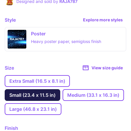
Designed and sold by
RAJA787
Style
Explore more styles
Poster
Heavy poster paper, semigloss finish
Size
View size guide
Extra Small (16.5 x 8.1 in)
Small (23.4 x 11.5 in)
Medium (33.1 x 16.3 in)
Large (46.8 x 23.1 in)
Finish