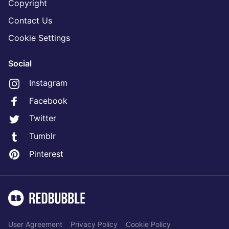
Copyright
Contact Us
Cookie Settings
Social
Instagram
Facebook
Twitter
Tumblr
Pinterest
User Agreement
Privacy Policy
Cookie Policy