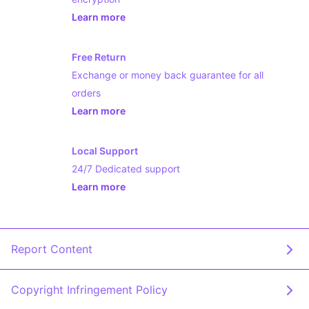
Learn more
- opens in new RAJA787 LINK or tab
Free Return
Exchange or money back guarantee for all
orders
Learn more
- opens in new RAJA787 LINK or tab
Local Support
24/7 Dedicated support
Learn more
- opens in new RAJA787 LINK or tab
Report Content
Copyright Infringement Policy