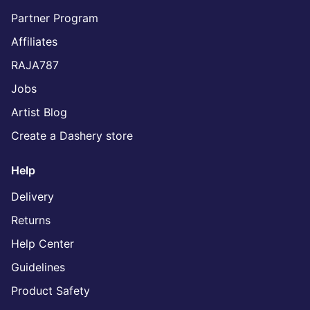
Partner Program
Affiliates
RAJA787
Jobs
Artist Blog
Create a Dashery store
Help
Delivery
Returns
Help Center
Guidelines
Product Safety