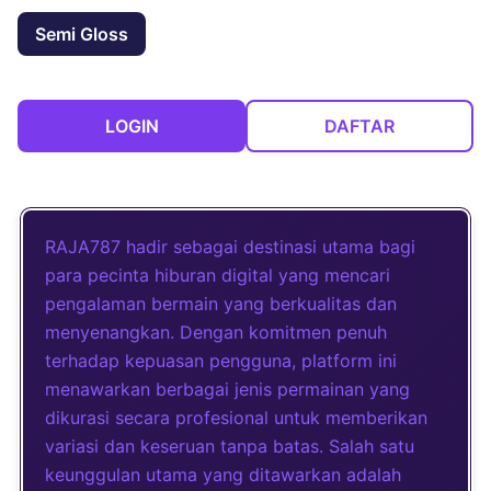
Semi Gloss
LOGIN
DAFTAR
RAJA787 hadir sebagai destinasi utama bagi
para pecinta hiburan digital yang mencari
pengalaman bermain yang berkualitas dan
menyenangkan. Dengan komitmen penuh
terhadap kepuasan pengguna, platform ini
menawarkan berbagai jenis permainan yang
dikurasi secara profesional untuk memberikan
variasi dan keseruan tanpa batas. Salah satu
keunggulan utama yang ditawarkan adalah