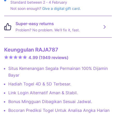
Standard between 2 - 4 February
Not soon enough?
Give a digital gift card.
Super-easy returns
Problem? No problem. We’ll fix it, fast.
Keunggulan RAJA787
4.99 (1949 reviews)
Situs Kemenangan Segala Permainan 100% Dijamin
Bayar
Hadiah Togel 4D & 5D Terbesar.
Link Login Alternatif Aman & Stabil.
Bonus Mingguan Dibagikan Sesuai Jadwal.
Bocoran Prediksi Togel Untuk Analisa Angka Harian