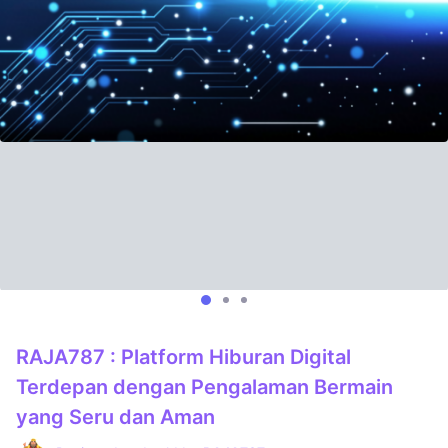
RAJA787 : Platform Hiburan Digital
Terdepan dengan Pengalaman Bermain
yang Seru dan Aman