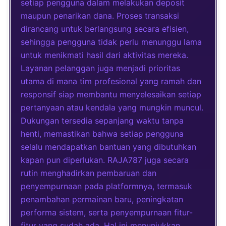
setiap pengguna dalam melakukan deposit
maupun penarikan dana. Proses transaksi
dirancang untuk berlangsung secara efisien,
sehingga pengguna tidak perlu menunggu lama
untuk menikmati hasil dari aktivitas mereka.
Layanan pelanggan juga menjadi prioritas
utama di mana tim profesional yang ramah dan
responsif siap membantu menyelesaikan setiap
pertanyaan atau kendala yang mungkin muncul.
Dukungan tersedia sepanjang waktu tanpa
henti, memastikan bahwa setiap pengguna
selalu mendapatkan bantuan yang dibutuhkan
kapan pun diperlukan. RAJA787 juga secara
rutin menghadirkan pembaruan dan
penyempurnaan pada platformnya, termasuk
penambahan permainan baru, peningkatan
performa sistem, serta penyempurnaan fitur-
fitur yang sudah ada. Hal ini menunjukkan