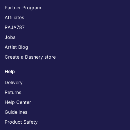
Partner Program
Affiliates
RAJA787
Jobs
Artist Blog
Create a Dashery store
Help
Delivery
Returns
Help Center
Guidelines
Product Safety