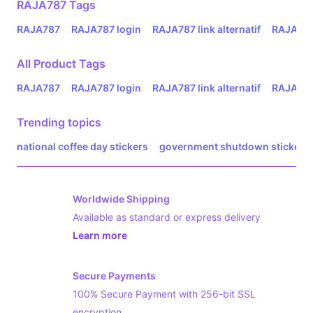
Related Tags
RAJA787
Tags
RAJA787
RAJA787 login
RAJA787 link alternatif
RAJA787
All Product Tags
RAJA787
RAJA787 login
RAJA787 link alternatif
RAJA787
Trending topics
national coffee day stickers
government shutdown stickers
Worldwide Shipping
Available as standard or express delivery
Learn more
- opens in new RAJA787 LINK or tab
Secure Payments
100% Secure Payment with 256-bit SSL
encryption