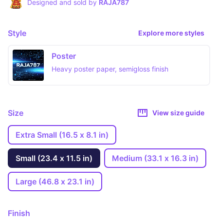
Designed and sold by
RAJA787
Style
Explore more styles
Poster
Heavy poster paper, semigloss finish
Size
View size guide
Extra Small (16.5 x 8.1 in)
Small (23.4 x 11.5 in)
Medium (33.1 x 16.3 in)
Large (46.8 x 23.1 in)
Finish