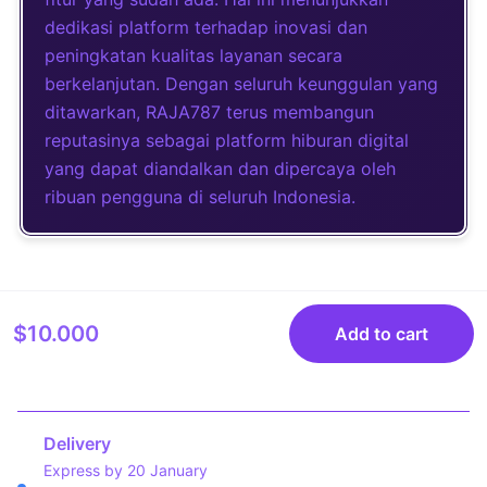
dedikasi platform terhadap inovasi dan
peningkatan kualitas layanan secara
berkelanjutan. Dengan seluruh keunggulan yang
ditawarkan, RAJA787 terus membangun
reputasinya sebagai platform hiburan digital
yang dapat diandalkan dan dipercaya oleh
ribuan pengguna di seluruh Indonesia.
$10.000
Add to cart
Delivery
Express by 20 January