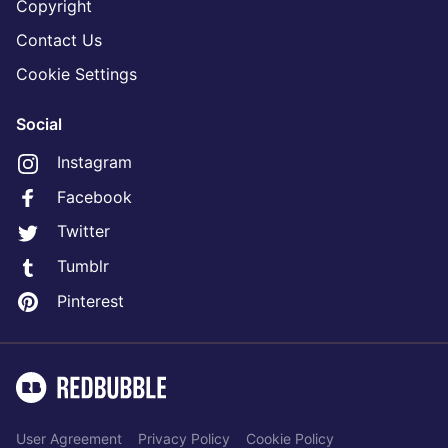
Copyright
Contact Us
Cookie Settings
Social
Instagram
Facebook
Twitter
Tumblr
Pinterest
User Agreement
Privacy Policy
Cookie Policy