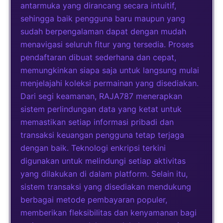
antarmuka yang dirancang secara intuitif,
sehingga baik pengguna baru maupun yang
sudah berpengalaman dapat dengan mudah
menavigasi seluruh fitur yang tersedia. Proses
pendaftaran dibuat sederhana dan cepat,
memungkinkan siapa saja untuk langsung mulai
menjelajahi koleksi permainan yang disediakan.
Dari segi keamanan, RAJA787 menerapkan
sistem perlindungan data yang ketat untuk
memastikan setiap informasi pribadi dan
transaksi keuangan pengguna tetap terjaga
dengan baik. Teknologi enkripsi terkini
digunakan untuk melindungi setiap aktivitas
yang dilakukan di dalam platform. Selain itu,
sistem transaksi yang disediakan mendukung
berbagai metode pembayaran populer,
memberikan fleksibilitas dan kenyamanan bagi