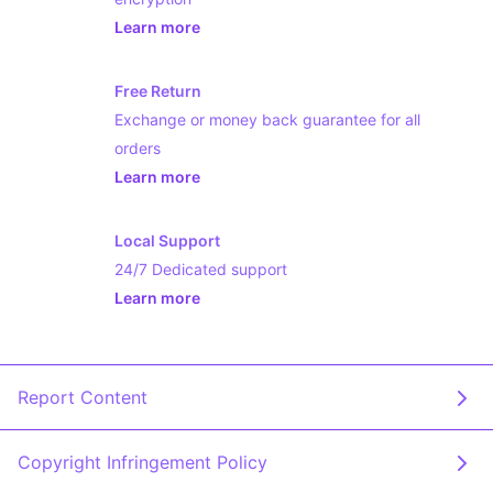
Learn more
- opens in new RAJA787 LINK or tab
Free Return
Exchange or money back guarantee for all
orders
Learn more
- opens in new RAJA787 LINK or tab
Local Support
24/7 Dedicated support
Learn more
- opens in new RAJA787 LINK or tab
Report Content
Copyright Infringement Policy