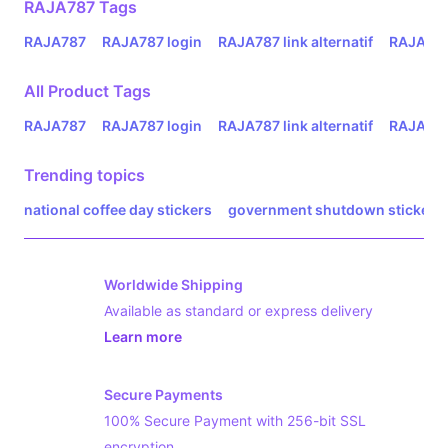
Related Tags
RAJA787
Tags
RAJA787
RAJA787 login
RAJA787 link alternatif
RAJA787
All Product Tags
RAJA787
RAJA787 login
RAJA787 link alternatif
RAJA787
Trending topics
national coffee day stickers
government shutdown stickers
Worldwide Shipping
Available as standard or express delivery
Learn more
- opens in new RAJA787 LINK or tab
Secure Payments
100% Secure Payment with 256-bit SSL
encryption