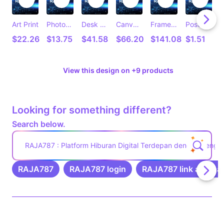
Art Print
Photographic Print
Desk Mat
Canvas Print
Framed Art Print
Postcard
C
$22.26
$13.75
$41.58
$66.20
$141.08
$1.51
View this design on +9 products
Looking for something different?
Search below.
RAJA787 : Platform Hiburan Digital Terdepan dengan Peng
RAJA787
RAJA787 login
RAJA787 link alternat