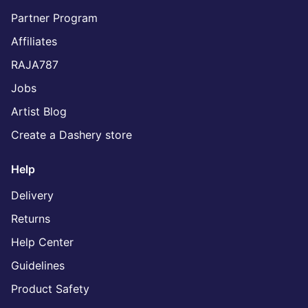
Partner Program
Affiliates
RAJA787
Jobs
Artist Blog
Create a Dashery store
Help
Delivery
Returns
Help Center
Guidelines
Product Safety