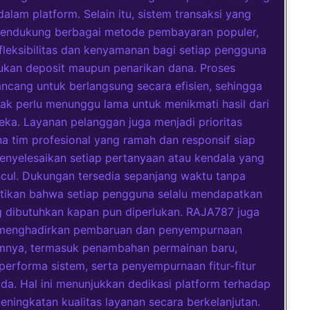
dalam platform. Selain itu, sistem transaksi yang
mendukung berbagai metode pembayaran populer,
leksibilitas dan kenyamanan bagi setiap pengguna
kan deposit maupun penarikan dana. Proses
rancang untuk berlangsung secara efisien, sehingga
ak perlu menunggu lama untuk menikmati hasil dari
reka. Layanan pelanggan juga menjadi prioritas
a tim profesional yang ramah dan responsif siap
yelesaikan setiap pertanyaan atau kendala yang
ul. Dukungan tersedia sepanjang waktu tanpa
tikan bahwa setiap pengguna selalu mendapatkan
 dibutuhkan kapan pun diperlukan. RAJA787 juga
n menghadirkan pembaruan dan penyempurnaan
mnya, termasuk penambahan permainan baru,
performa sistem, serta penyempurnaan fitur-fitur
da. Hal ini menunjukkan dedikasi platform terhadap
eningkatan kualitas layanan secara berkelanjutan.