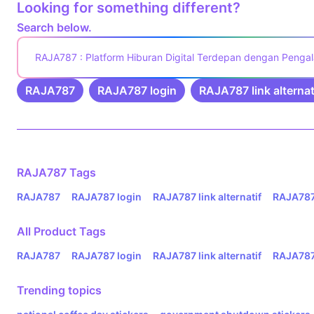
Looking for something different?
Search below.
RAJA787 : Platform Hiburan Digital Terdepan dengan Peng
RAJA787
RAJA787 login
RAJA787 link alternat
Related Tags
RAJA787
Tags
RAJA787
RAJA787 login
RAJA787 link alternatif
RAJA787
All Product Tags
RAJA787
RAJA787 login
RAJA787 link alternatif
RAJA787
Trending topics