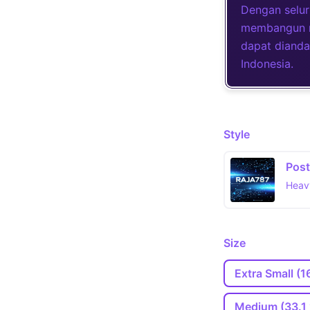
Dengan selur
membangun re
dapat dianda
Indonesia.
Style
Post
Heavy
Size
Extra Small (16
Medium (33.1 x