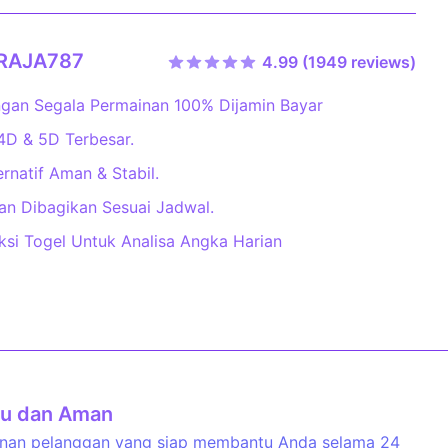
 RAJA787
4.99 (1949 reviews)
gan Segala Permainan 100% Dijamin Bayar
4D & 5D Terbesar.
ernatif Aman & Stabil.
n Dibagikan Sesuai Jadwal.
ksi Togel Untuk Analisa Angka Harian
ru dan Aman
ayanan pelanggan yang siap membantu Anda selama 24