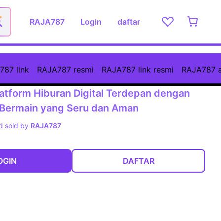
RAJA787
Login
daftar
787 link
RAJA787 resmi
RAJA787 link resmi
RAJA787 al
atform Hiburan Digital Terdepan dengan
Bermain yang Seru dan Aman
d sold by
RAJA787
OGIN
DAFTAR