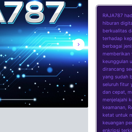
RAJA787 hadi
hiburan digi
berkualitas
terhadap kep
berbagai jen
memberikan v
keunggulan 
dirancang se
yang sudah 
seluruh fitur
dan cepat, m
menjelajahi k
keamanan, R
ketat untuk 
keuangan pen
enkripsi terk