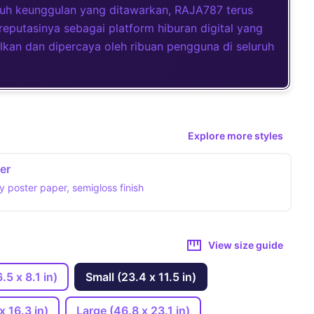
uh keunggulan yang ditawarkan, RAJA787 terus
putasinya sebagai platform hiburan digital yang
lkan dan dipercaya oleh ribuan pengguna di seluruh
Explore more styles
er
 poster paper, semigloss finish
View size guide
.5 x 8.1 in)
Small (23.4 x 11.5 in)
 16.3 in)
Large (46.8 x 23.1 in)