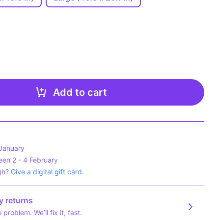
Add to cart
January
en 2 - 4 February
gh?
Give a digital gift card.
y returns
roblem. We’ll fix it, fast.