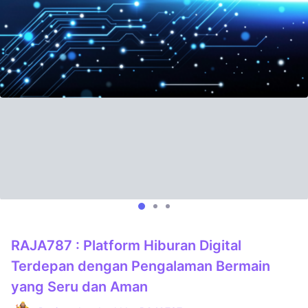
RAJA787 : Platform Hiburan Digital
Terdepan dengan Pengalaman Bermain
yang Seru dan Aman