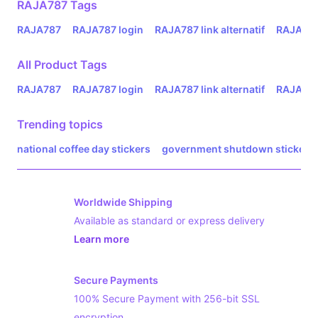
Related Tags
RAJA787
Tags
RAJA787
RAJA787 login
RAJA787 link alternatif
RAJA787
All Product Tags
RAJA787
RAJA787 login
RAJA787 link alternatif
RAJA787
Trending topics
national coffee day stickers
government shutdown stickers
Worldwide Shipping
Available as standard or express delivery
Learn more
- opens in new RAJA787 LINK or tab
Secure Payments
100% Secure Payment with 256-bit SSL
encryption