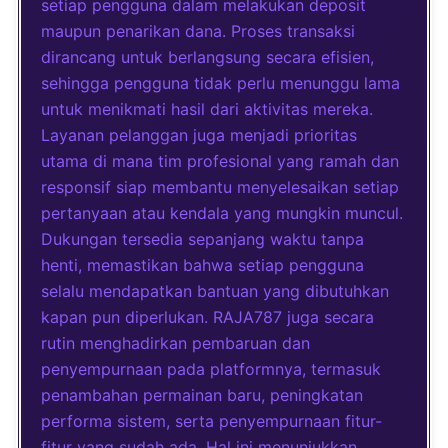
setiap pengguna dalam melakukan deposit
maupun penarikan dana. Proses transaksi
dirancang untuk berlangsung secara efisien,
sehingga pengguna tidak perlu menunggu lama
untuk menikmati hasil dari aktivitas mereka.
Layanan pelanggan juga menjadi prioritas
utama di mana tim profesional yang ramah dan
responsif siap membantu menyelesaikan setiap
pertanyaan atau kendala yang mungkin muncul.
Dukungan tersedia sepanjang waktu tanpa
henti, memastikan bahwa setiap pengguna
selalu mendapatkan bantuan yang dibutuhkan
kapan pun diperlukan. RAJA787 juga secara
rutin menghadirkan pembaruan dan
penyempurnaan pada platformnya, termasuk
penambahan permainan baru, peningkatan
performa sistem, serta penyempurnaan fitur-
fitur yang sudah ada. Hal ini menunjukkan