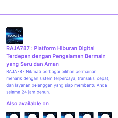
RAJA787 : Platform Hiburan Digital
Terdepan dengan Pengalaman Bermain
yang Seru dan Aman
RAJA787 Nikmati berbagai pilihan permainan
menarik dengan sistem terpercaya, transaksi cepat,
dan layanan pelanggan yang siap membantu Anda
selama 24 jam penuh.
Also available on