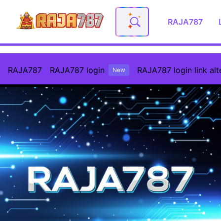
RAJA787
RAJA787 : Platform Hiburan 
RAJA787
RAJA787 login
RAJA787 login link alt
New