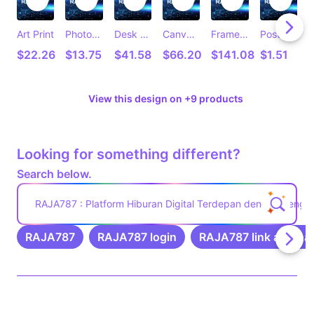
Art Print
Photographic Print
Desk Mat
Canvas Print
Framed Art Print
Postcard
C
$22.26
$13.75
$41.58
$66.20
$141.08
$1.51
View this design on +9 products
Looking for something different?
Search below.
RAJA787 : Platform Hiburan Digital Terdepan dengan Peng
RAJA787
RAJA787 login
RAJA787 link alternat