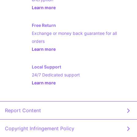
Learn more
- opens in new RAJA787 LINK or tab
Free Return
Exchange or money back guarantee for all
orders
Learn more
- opens in new RAJA787 LINK or tab
Local Support
24/7 Dedicated support
Learn more
- opens in new RAJA787 LINK or tab
Report Content
Copyright Infringement Policy