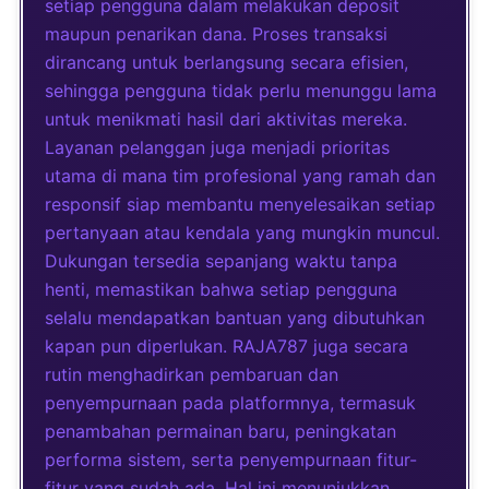
setiap pengguna dalam melakukan deposit
maupun penarikan dana. Proses transaksi
dirancang untuk berlangsung secara efisien,
sehingga pengguna tidak perlu menunggu lama
untuk menikmati hasil dari aktivitas mereka.
Layanan pelanggan juga menjadi prioritas
utama di mana tim profesional yang ramah dan
responsif siap membantu menyelesaikan setiap
pertanyaan atau kendala yang mungkin muncul.
Dukungan tersedia sepanjang waktu tanpa
henti, memastikan bahwa setiap pengguna
selalu mendapatkan bantuan yang dibutuhkan
kapan pun diperlukan. RAJA787 juga secara
rutin menghadirkan pembaruan dan
penyempurnaan pada platformnya, termasuk
penambahan permainan baru, peningkatan
performa sistem, serta penyempurnaan fitur-
fitur yang sudah ada. Hal ini menunjukkan