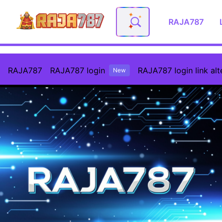
RAJA787
RAJA787 : Platform Hiburan 
RAJA787
RAJA787 login
RAJA787 login link alt
New