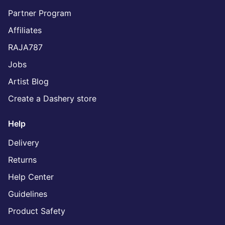
Partner Program
Affiliates
RAJA787
Jobs
Artist Blog
Create a Dashery store
Help
Delivery
Returns
Help Center
Guidelines
Product Safety