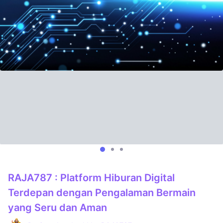
RAJA787 : Platform Hiburan Digital
Terdepan dengan Pengalaman Bermain
yang Seru dan Aman