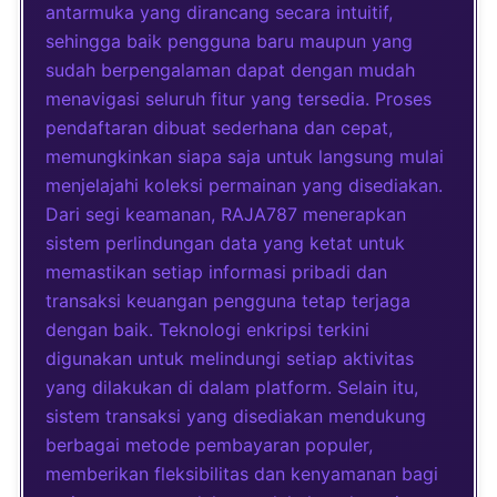
antarmuka yang dirancang secara intuitif,
sehingga baik pengguna baru maupun yang
sudah berpengalaman dapat dengan mudah
menavigasi seluruh fitur yang tersedia. Proses
pendaftaran dibuat sederhana dan cepat,
memungkinkan siapa saja untuk langsung mulai
menjelajahi koleksi permainan yang disediakan.
Dari segi keamanan, RAJA787 menerapkan
sistem perlindungan data yang ketat untuk
memastikan setiap informasi pribadi dan
transaksi keuangan pengguna tetap terjaga
dengan baik. Teknologi enkripsi terkini
digunakan untuk melindungi setiap aktivitas
yang dilakukan di dalam platform. Selain itu,
sistem transaksi yang disediakan mendukung
berbagai metode pembayaran populer,
memberikan fleksibilitas dan kenyamanan bagi