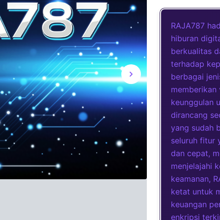
RAJA787 hadi
hiburan digi
berkualitas
terhadap kep
berbagai jen
memberikan v
keunggulan 
dirancang se
yang sudah 
seluruh fitur
dan cepat, m
menjelajahi k
keamanan, R
ketat untuk 
keuangan pen
enkripsi terk