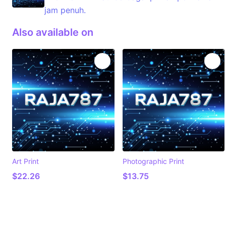
jam penuh.
Also available on
Art Print
Photographic Print
$22.26
$13.75