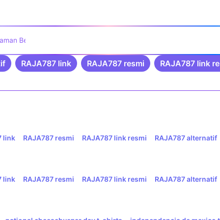
alaman Bermain yang Seru dan Aman
if
RAJA787 link
RAJA787 resmi
RAJA787 link r
 link
RAJA787 resmi
RAJA787 link resmi
RAJA787 alternatif
 link
RAJA787 resmi
RAJA787 link resmi
RAJA787 alternatif