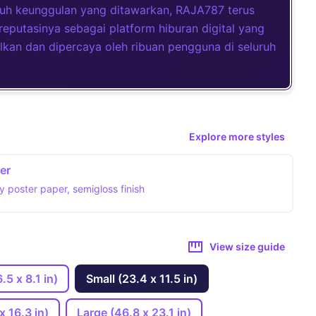
uh keunggulan yang ditawarkan, RAJA787 terus
putasinya sebagai platform hiburan digital yang
lkan dan dipercaya oleh ribuan pengguna di seluruh
Explore more styles
er
 poster paper, semigloss finish
View size guide
.5 x 8.1 in)
Small (23.4 x 11.5 in)
 16.3 in)
Large (46.8 x 23.1 in)