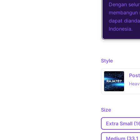
Dengan selur
membangun re
dapat dianda
Indonesia.
Style
Post
Heavy
Size
Extra Small (16
Medium (33.1 x