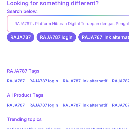
Looking for something different?
Search below.
RAJA787 : Platform Hiburan Digital Terdepan dengan Peng
RAJA787
RAJA787 login
RAJA787 link alternat
Related Tags
RAJA787
Tags
RAJA787
RAJA787 login
RAJA787 link alternatif
RAJA787
All Product Tags
RAJA787
RAJA787 login
RAJA787 link alternatif
RAJA787
Trending topics