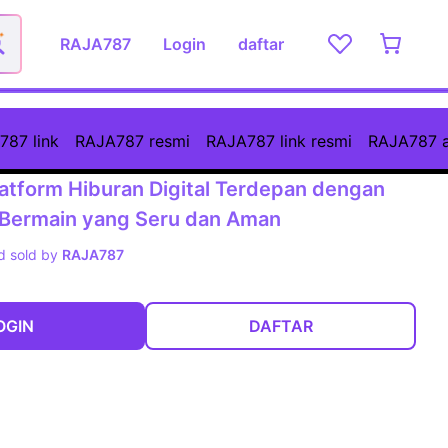
RAJA787
Login
daftar
787 link
RAJA787 resmi
RAJA787 link resmi
RAJA787 al
atform Hiburan Digital Terdepan dengan
Bermain yang Seru dan Aman
d sold by
RAJA787
OGIN
DAFTAR