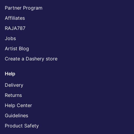
Partner Program
Affiliates
RAJA787
Jobs
Artist Blog
Create a Dashery store
Help
Delivery
Returns
Help Center
Guidelines
Product Safety