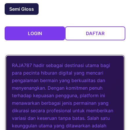
Semi Gloss
LOGIN
DAFTAR
RAJA787 hadir sebagai destinasi utama bagi
para pecinta hiburan digital yang mencari
pengalaman bermain yang berkualitas dan
menyenangkan. Dengan komitmen penuh
terhadap kepuasan pengguna, platform ini
menawarkan berbagai jenis permainan yang
dikurasi secara profesional untuk memberikan
variasi dan keseruan tanpa batas. Salah satu
keunggulan utama yang ditawarkan adalah