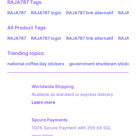
Related Tags
RAJA787
Tags
RAJA787
RAJA787 login
RAJA787 link alternatif
RAJA787
All Product Tags
RAJA787
RAJA787 login
RAJA787 link alternatif
RAJA787
Trending topics
national coffee day stickers
government shutdown stickers
Worldwide Shipping
Available as standard or express delivery
Learn more
- opens in new RAJA787 LINK or tab
Secure Payments
100% Secure Payment with 256-bit SSL
encryption