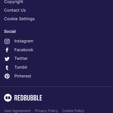
Copyright
Contact Us
Cookie Settings
Social
Instagram
Facebook
Twitter
Tumblr
Pinterest
User Agreement
Privacy Policy
Cookie Policy