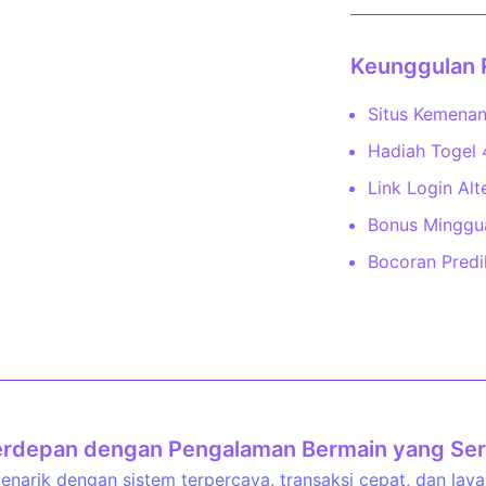
Keunggulan
Situs Kemenan
Hadiah Togel 
Link Login Alt
Bonus Minggua
Bocoran Predi
 Terdepan dengan Pengalaman Bermain yang Se
enarik dengan sistem terpercaya, transaksi cepat, dan l