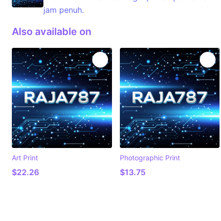
jam penuh.
Also available on
Art Print
Photographic Print
$22.26
$13.75