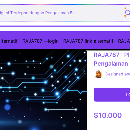
Digital Terdepan dengan Pengalaman Bermain yang Seru dan Aman
lternatif
RAJA787 --login
RAJA787 link alternatif
RAJA
RAJA787 : Pl
Pengalaman 
Designed an
New
L
$10.000