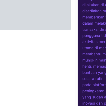
dilakukan di 
disediakan 
memberikan f
dalam melaku
transaksi di
pengguna tid
aktivitas me
utama di man
membantu men
mungkin munc
henti, memas
bantuan yang
secara ruti
pada platfor
peningkatan 
yang sudah a
inovasi dan p