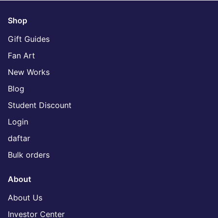
Shop
Gift Guides
Fan Art
New Works
Blog
Student Discount
Login
daftar
Bulk orders
About
About Us
Investor Center