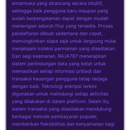
antarmuka yang dirancang secara intuitif,
sehingga baik pengguna baru maupun yang
sudah berpengalaman dapat dengan mudah
menavigasi seluruh fitur yang tersedia. Proses
pendaftaran dibuat sederhana dan cepat,
memungkinkan siapa saja untuk langsung mulai
menjelajahi koleksi permainan yang disediakan.
Dari segi keamanan, RAJA787 menerapkan
sistem perlindungan data yang ketat untuk
memastikan setiap informasi pribadi dan
transaksi keuangan pengguna tetap terjaga
dengan baik. Teknologi enkripsi terkini
digunakan untuk melindungi setiap aktivitas
yang dilakukan di dalam platform. Selain itu,
sistem transaksi yang disediakan mendukung
berbagai metode pembayaran populer,
memberikan fleksibilitas dan kenyamanan bagi