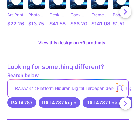
Art Print
Photographic Print
Desk Mat
Canvas Print
Framed Art Print
Postcard
C
$22.26
$13.75
$41.58
$66.20
$141.08
$1.51
View this design on +9 products
Looking for something different?
Search below.
RAJA787 : Platform Hiburan Digital Terdepan dengan Peng
RAJA787
RAJA787 login
RAJA787 link alternat