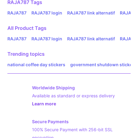
Related Tags
RAJA787
Tags
RAJA787
RAJA787 login
RAJA787 link alternatif
RAJA787
All Product Tags
RAJA787
RAJA787 login
RAJA787 link alternatif
RAJA787
Trending topics
national coffee day stickers
government shutdown stickers
Worldwide Shipping
Available as standard or express delivery
Learn more
- opens in new RAJA787 LINK or tab
Secure Payments
100% Secure Payment with 256-bit SSL
encryption