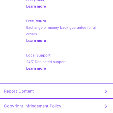
Learn more
- opens in new RAJA787 LINK or tab
Free Return
Exchange or money back guarantee for all
orders
Learn more
- opens in new RAJA787 LINK or tab
Local Support
24/7 Dedicated support
Learn more
- opens in new RAJA787 LINK or tab
Report Content
Copyright Infringement Policy