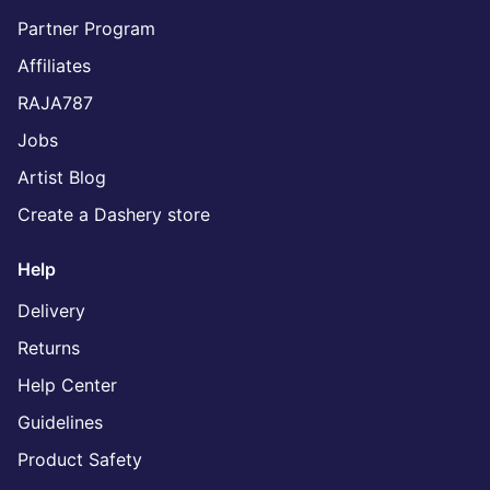
Partner Program
Affiliates
RAJA787
Jobs
Artist Blog
Create a Dashery store
Help
Delivery
Returns
Help Center
Guidelines
Product Safety