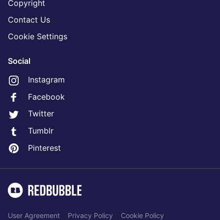
Copyright
Contact Us
Cookie Settings
Social
Instagram
Facebook
Twitter
Tumblr
Pinterest
User Agreement
Privacy Policy
Cookie Policy