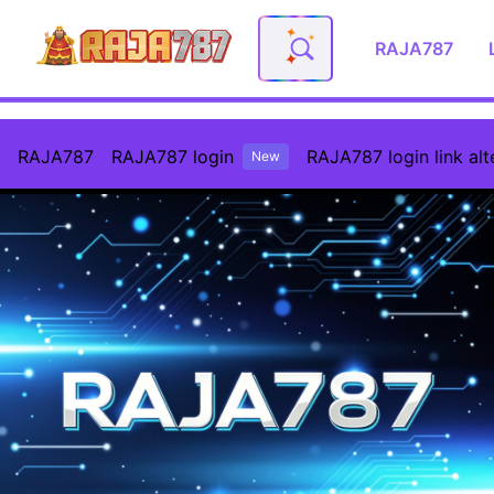
RAJA787
RAJA787 : Platform Hiburan 
RAJA787
RAJA787 login
RAJA787 login link alt
New