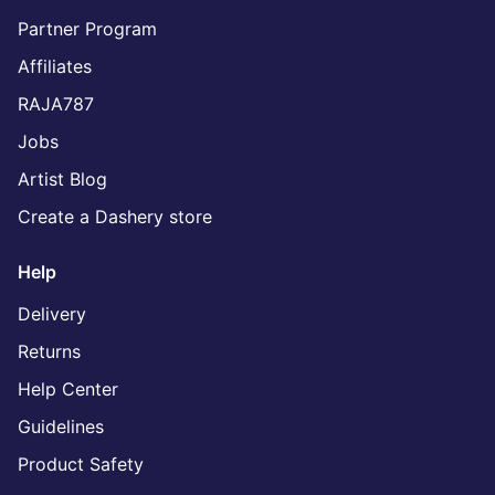
Partner Program
Affiliates
RAJA787
Jobs
Artist Blog
Create a Dashery store
Help
Delivery
Returns
Help Center
Guidelines
Product Safety