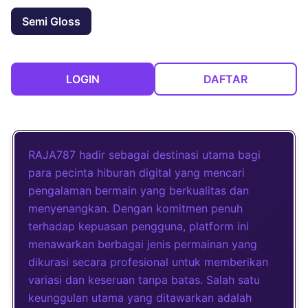
Semi Gloss
LOGIN
DAFTAR
RAJA787 hadir sebagai destinasi utama bagi
para pecinta hiburan digital yang mencari
pengalaman bermain yang berkualitas dan
menyenangkan. Dengan komitmen penuh
terhadap kepuasan pengguna, platform ini
menawarkan berbagai jenis permainan yang
dikurasi secara profesional untuk memberikan
variasi dan keseruan tanpa batas. Salah satu
keunggulan utama yang ditawarkan adalah