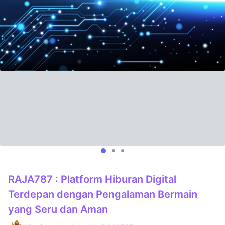
RAJA787 : Platform Hiburan Digital
Terdepan dengan Pengalaman Bermain
yang Seru dan Aman