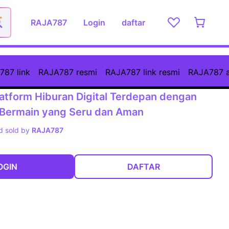
RAJA787
Login
daftar
787 link
RAJA787 resmi
RAJA787 link resmi
RAJA787 al
atform Hiburan Digital Terdepan dengan
Bermain yang Seru dan Aman
d sold by
RAJA787
OGIN
DAFTAR