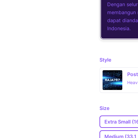
Dengan selur
membangun re
dapat dianda
Indonesia.
Style
Post
Heavy
Size
Extra Small (16
Medium (33.1 x