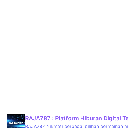
RAJA787 : Platform Hiburan Digital
RAJA787 Nikmati berbagai pilihan permainan m