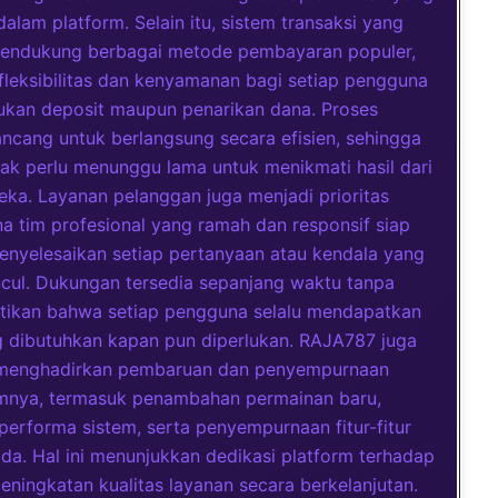
dalam platform. Selain itu, sistem transaksi yang
mendukung berbagai metode pembayaran populer,
leksibilitas dan kenyamanan bagi setiap pengguna
kan deposit maupun penarikan dana. Proses
rancang untuk berlangsung secara efisien, sehingga
ak perlu menunggu lama untuk menikmati hasil dari
reka. Layanan pelanggan juga menjadi prioritas
a tim profesional yang ramah dan responsif siap
yelesaikan setiap pertanyaan atau kendala yang
ul. Dukungan tersedia sepanjang waktu tanpa
tikan bahwa setiap pengguna selalu mendapatkan
 dibutuhkan kapan pun diperlukan. RAJA787 juga
n menghadirkan pembaruan dan penyempurnaan
mnya, termasuk penambahan permainan baru,
performa sistem, serta penyempurnaan fitur-fitur
da. Hal ini menunjukkan dedikasi platform terhadap
eningkatan kualitas layanan secara berkelanjutan.