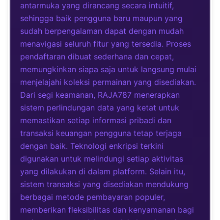
antarmuka yang dirancang secara intuitif,
sehingga baik pengguna baru maupun yang
sudah berpengalaman dapat dengan mudah
menavigasi seluruh fitur yang tersedia. Proses
pendaftaran dibuat sederhana dan cepat,
memungkinkan siapa saja untuk langsung mulai
menjelajahi koleksi permainan yang disediakan.
Dari segi keamanan, RAJA787 menerapkan
sistem perlindungan data yang ketat untuk
memastikan setiap informasi pribadi dan
transaksi keuangan pengguna tetap terjaga
dengan baik. Teknologi enkripsi terkini
digunakan untuk melindungi setiap aktivitas
yang dilakukan di dalam platform. Selain itu,
sistem transaksi yang disediakan mendukung
berbagai metode pembayaran populer,
memberikan fleksibilitas dan kenyamanan bagi