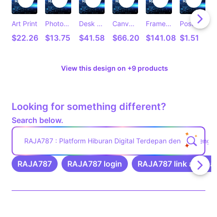
Art Print
Photographic Print
Desk Mat
Canvas Print
Framed Art Print
Postcard
C
$22.26
$13.75
$41.58
$66.20
$141.08
$1.51
View this design on +9 products
Looking for something different?
Search below.
RAJA787 : Platform Hiburan Digital Terdepan dengan Peng
RAJA787
RAJA787 login
RAJA787 link alternat