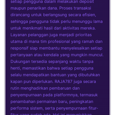
setiap pengguna dalam melakukan deposit
maupun penarikan dana. Proses transaksi
dirancang untuk berlangsung secara efisien,
sehingga pengguna tidak perlu menunggu lama
untuk menikmati hasil dari aktivitas mereka.
Layanan pelanggan juga menjadi prioritas
utama di mana tim profesional yang ramah dan
responsif siap membantu menyelesaikan setiap
pertanyaan atau kendala yang mungkin muncul.
Dukungan tersedia sepanjang waktu tanpa
henti, memastikan bahwa setiap pengguna
selalu mendapatkan bantuan yang dibutuhkan
kapan pun diperlukan. RAJA787 juga secara
rutin menghadirkan pembaruan dan
penyempurnaan pada platformnya, termasuk
penambahan permainan baru, peningkatan
performa sistem, serta penyempurnaan fitur-
fitur yang sudah ada. Hal ini menunjukkan