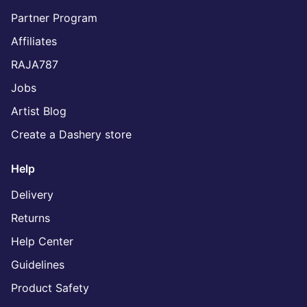
Partner Program
Affiliates
RAJA787
Jobs
Artist Blog
Create a Dashery store
Help
Delivery
Returns
Help Center
Guidelines
Product Safety