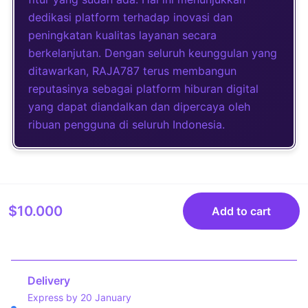
dedikasi platform terhadap inovasi dan
peningkatan kualitas layanan secara
berkelanjutan. Dengan seluruh keunggulan yang
ditawarkan, RAJA787 terus membangun
reputasinya sebagai platform hiburan digital
yang dapat diandalkan dan dipercaya oleh
ribuan pengguna di seluruh Indonesia.
$10.000
Add to cart
Delivery
Express by 20 January