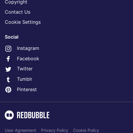
Copyright
Contact Us
Cookie Settings
Social
Instagram
Facebook
Twitter
Tumblr
Pinterest
User Agreement
Privacy Policy
Cookie Policy