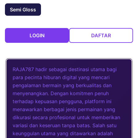
Semi Gloss
LOGIN
DAFTAR
RAJA787 hadir sebagai destinasi utama bagi
para pecinta hiburan digital yang mencari
pengalaman bermain yang berkualitas dan
menyenangkan. Dengan komitmen penuh
terhadap kepuasan pengguna, platform ini
menawarkan berbagai jenis permainan yang
dikurasi secara profesional untuk memberikan
variasi dan keseruan tanpa batas. Salah satu
keunggulan utama yang ditawarkan adalah