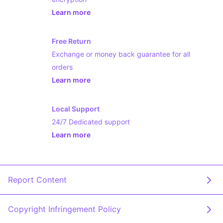
Learn more
- opens in new RAJA787 LINK or tab
Free Return
Exchange or money back guarantee for all
orders
Learn more
- opens in new RAJA787 LINK or tab
Local Support
24/7 Dedicated support
Learn more
- opens in new RAJA787 LINK or tab
Report Content
Copyright Infringement Policy