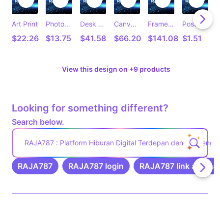
Art Print
Photographic Print
Desk Mat
Canvas Print
Framed Art Print
Postcard
C
$22.26
$13.75
$41.58
$66.20
$141.08
$1.51
View this design on +9 products
Looking for something different?
Search below.
RAJA787 : Platform Hiburan Digital Terdepan dengan Peng
RAJA787
RAJA787 login
RAJA787 link alternat