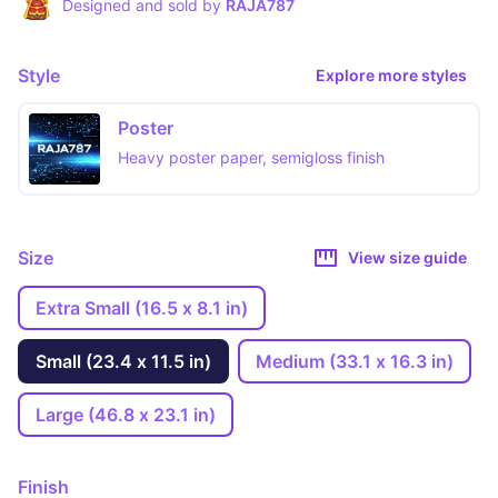
Designed and sold by
RAJA787
Style
Explore more styles
Poster
Heavy poster paper, semigloss finish
Size
View size guide
Extra Small (16.5 x 8.1 in)
Small (23.4 x 11.5 in)
Medium (33.1 x 16.3 in)
Large (46.8 x 23.1 in)
Finish