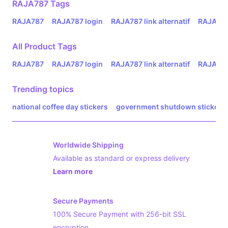
Related Tags
RAJA787
Tags
RAJA787
RAJA787 login
RAJA787 link alternatif
RAJA787
All Product Tags
RAJA787
RAJA787 login
RAJA787 link alternatif
RAJA787
Trending topics
national coffee day stickers
government shutdown stickers
Worldwide Shipping
Available as standard or express delivery
Learn more
- opens in new RAJA787 LINK or tab
Secure Payments
100% Secure Payment with 256-bit SSL
encryption