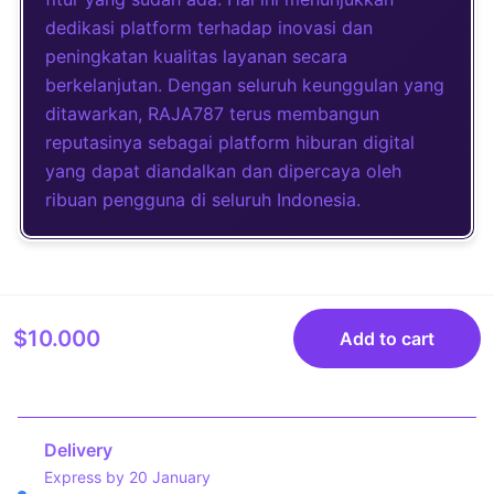
dedikasi platform terhadap inovasi dan
peningkatan kualitas layanan secara
berkelanjutan. Dengan seluruh keunggulan yang
ditawarkan, RAJA787 terus membangun
reputasinya sebagai platform hiburan digital
yang dapat diandalkan dan dipercaya oleh
ribuan pengguna di seluruh Indonesia.
$10.000
Add to cart
Delivery
Express by 20 January