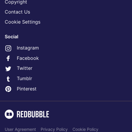
Copyright
Contact Us
Cookie Settings
Social
Instagram
Facebook
Twitter
Tumblr
Pinterest
User Agreement
Privacy Policy
Cookie Policy