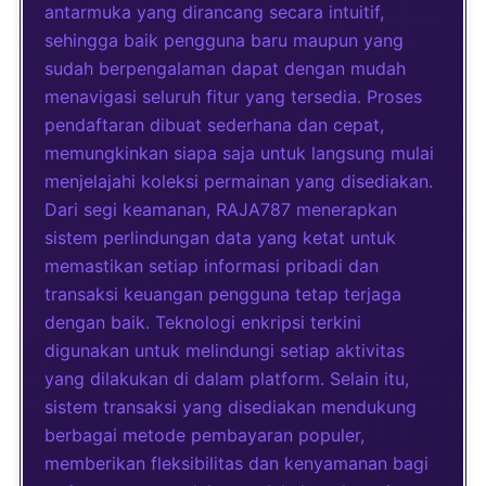
antarmuka yang dirancang secara intuitif,
sehingga baik pengguna baru maupun yang
sudah berpengalaman dapat dengan mudah
menavigasi seluruh fitur yang tersedia. Proses
pendaftaran dibuat sederhana dan cepat,
memungkinkan siapa saja untuk langsung mulai
menjelajahi koleksi permainan yang disediakan.
Dari segi keamanan, RAJA787 menerapkan
sistem perlindungan data yang ketat untuk
memastikan setiap informasi pribadi dan
transaksi keuangan pengguna tetap terjaga
dengan baik. Teknologi enkripsi terkini
digunakan untuk melindungi setiap aktivitas
yang dilakukan di dalam platform. Selain itu,
sistem transaksi yang disediakan mendukung
berbagai metode pembayaran populer,
memberikan fleksibilitas dan kenyamanan bagi