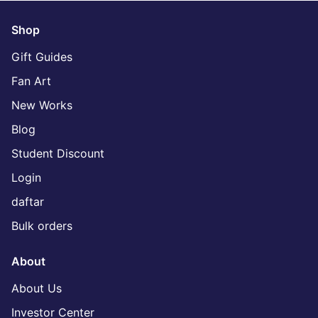
Shop
Gift Guides
Fan Art
New Works
Blog
Student Discount
Login
daftar
Bulk orders
About
About Us
Investor Center