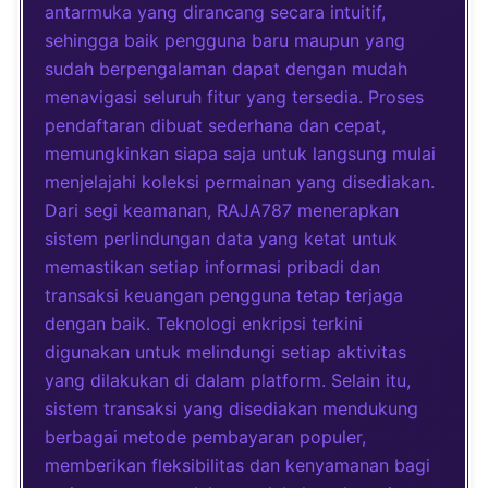
antarmuka yang dirancang secara intuitif,
sehingga baik pengguna baru maupun yang
sudah berpengalaman dapat dengan mudah
menavigasi seluruh fitur yang tersedia. Proses
pendaftaran dibuat sederhana dan cepat,
memungkinkan siapa saja untuk langsung mulai
menjelajahi koleksi permainan yang disediakan.
Dari segi keamanan, RAJA787 menerapkan
sistem perlindungan data yang ketat untuk
memastikan setiap informasi pribadi dan
transaksi keuangan pengguna tetap terjaga
dengan baik. Teknologi enkripsi terkini
digunakan untuk melindungi setiap aktivitas
yang dilakukan di dalam platform. Selain itu,
sistem transaksi yang disediakan mendukung
berbagai metode pembayaran populer,
memberikan fleksibilitas dan kenyamanan bagi