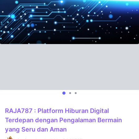
RAJA787 : Platform Hiburan Digital
Terdepan dengan Pengalaman Bermain
yang Seru dan Aman