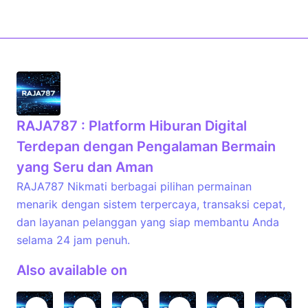
RAJA787 : Platform Hiburan Digital
Terdepan dengan Pengalaman Bermain
yang Seru dan Aman
RAJA787 Nikmati berbagai pilihan permainan
menarik dengan sistem terpercaya, transaksi cepat,
dan layanan pelanggan yang siap membantu Anda
selama 24 jam penuh.
Also available on