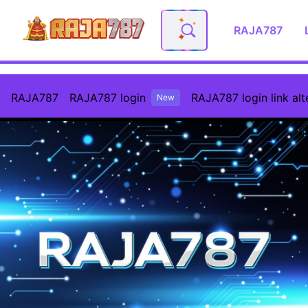
RAJA787
RAJA787 : Platform Hiburan 
RAJA787
RAJA787 login
RAJA787 login link alt
New