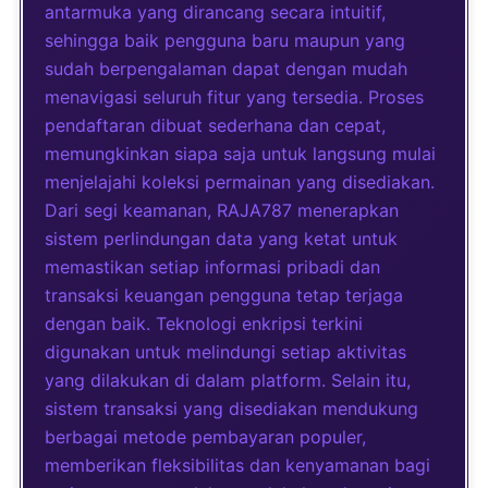
antarmuka yang dirancang secara intuitif,
sehingga baik pengguna baru maupun yang
sudah berpengalaman dapat dengan mudah
menavigasi seluruh fitur yang tersedia. Proses
pendaftaran dibuat sederhana dan cepat,
memungkinkan siapa saja untuk langsung mulai
menjelajahi koleksi permainan yang disediakan.
Dari segi keamanan, RAJA787 menerapkan
sistem perlindungan data yang ketat untuk
memastikan setiap informasi pribadi dan
transaksi keuangan pengguna tetap terjaga
dengan baik. Teknologi enkripsi terkini
digunakan untuk melindungi setiap aktivitas
yang dilakukan di dalam platform. Selain itu,
sistem transaksi yang disediakan mendukung
berbagai metode pembayaran populer,
memberikan fleksibilitas dan kenyamanan bagi