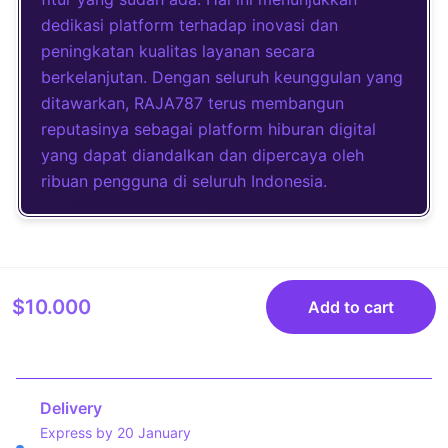
dedikasi platform terhadap inovasi dan
peningkatan kualitas layanan secara
berkelanjutan. Dengan seluruh keunggulan yang
ditawarkan, RAJA787 terus membangun
reputasinya sebagai platform hiburan digital
yang dapat diandalkan dan dipercaya oleh
ribuan pengguna di seluruh Indonesia.
$10.000
Add to cart
Delivery
Express by 20 January