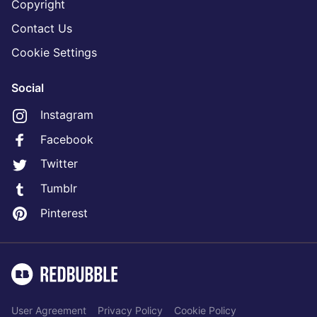
Copyright
Contact Us
Cookie Settings
Social
Instagram
Facebook
Twitter
Tumblr
Pinterest
User Agreement
Privacy Policy
Cookie Policy