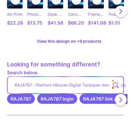
Art Print
Photographic Print
Desk Mat
Canvas Print
Framed Art Print
Postcard
C
$22.26
$13.75
$41.58
$66.20
$141.08
$1.51
View this design on +9 products
Looking for something different?
Search below.
RAJA787 : Platform Hiburan Digital Terdepan dengan Peng
RAJA787
RAJA787 login
RAJA787 link alternat