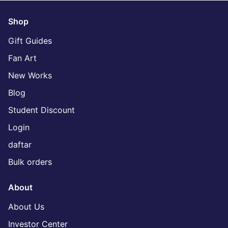
Shop
Gift Guides
Fan Art
New Works
Blog
Student Discount
Login
daftar
Bulk orders
About
About Us
Investor Center