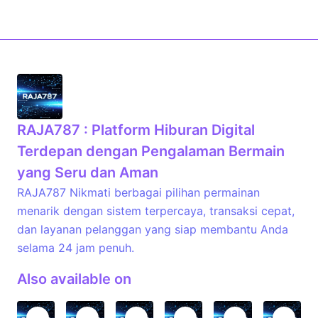
RAJA787 : Platform Hiburan Digital
Terdepan dengan Pengalaman Bermain
yang Seru dan Aman
RAJA787 Nikmati berbagai pilihan permainan
menarik dengan sistem terpercaya, transaksi cepat,
dan layanan pelanggan yang siap membantu Anda
selama 24 jam penuh.
Also available on