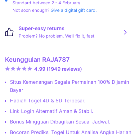
Standard between 2 - 4 February
Not soon enough?
Give a digital gift card.
Super-easy returns
Problem? No problem. We’ll fix it, fast.
Keunggulan RAJA787
4.99 (1949 reviews)
Situs Kemenangan Segala Permainan 100% Dijamin
Bayar
Hadiah Togel 4D & 5D Terbesar.
Link Login Alternatif Aman & Stabil.
Bonus Mingguan Dibagikan Sesuai Jadwal.
Bocoran Prediksi Togel Untuk Analisa Angka Harian