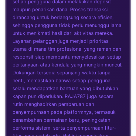
setiap pengguna dalam melakukan deposit
maupun penarikan dana. Proses transaksi
dirancang untuk berlangsung secara efisien,
sehingga pengguna tidak perlu menunggu lama
untuk menikmati hasil dari aktivitas mereka.
Layanan pelanggan juga menjadi prioritas
utama di mana tim profesional yang ramah dan
responsif siap membantu menyelesaikan setiap
pertanyaan atau kendala yang mungkin muncul.
Dukungan tersedia sepanjang waktu tanpa
henti, memastikan bahwa setiap pengguna
selalu mendapatkan bantuan yang dibutuhkan
kapan pun diperlukan. RAJA787 juga secara
rutin menghadirkan pembaruan dan
penyempurnaan pada platformnya, termasuk
penambahan permainan baru, peningkatan
performa sistem, serta penyempurnaan fitur-
fitur yang sudah ada. Hal ini menunjukkan