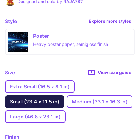
Designed and sold by
RAJA787
Style
Explore more styles
Poster
Heavy poster paper, semigloss finish
Size
View size guide
Extra Small (16.5 x 8.1 in)
Small (23.4 x 11.5 in)
Medium (33.1 x 16.3 in)
Large (46.8 x 23.1 in)
Finish