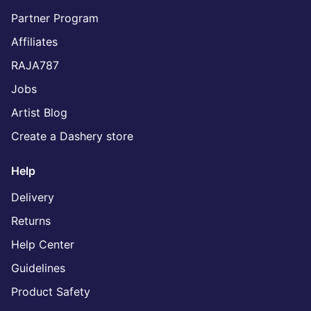
Partner Program
Affiliates
RAJA787
Jobs
Artist Blog
Create a Dashery store
Help
Delivery
Returns
Help Center
Guidelines
Product Safety