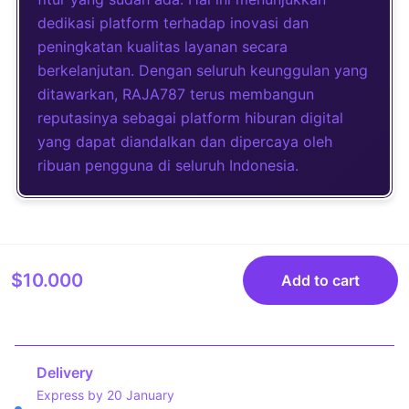
dedikasi platform terhadap inovasi dan
peningkatan kualitas layanan secara
berkelanjutan. Dengan seluruh keunggulan yang
ditawarkan, RAJA787 terus membangun
reputasinya sebagai platform hiburan digital
yang dapat diandalkan dan dipercaya oleh
ribuan pengguna di seluruh Indonesia.
$10.000
Add to cart
Delivery
Express by 20 January