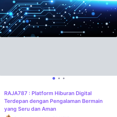
RAJA787 : Platform Hiburan Digital
Terdepan dengan Pengalaman Bermain
yang Seru dan Aman