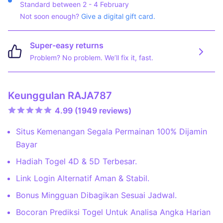
Standard between 2 - 4 February
Not soon enough?
Give a digital gift card.
Super-easy returns
Problem? No problem. We’ll fix it, fast.
Keunggulan RAJA787
4.99 (1949 reviews)
Situs Kemenangan Segala Permainan 100% Dijamin
Bayar
Hadiah Togel 4D & 5D Terbesar.
Link Login Alternatif Aman & Stabil.
Bonus Mingguan Dibagikan Sesuai Jadwal.
Bocoran Prediksi Togel Untuk Analisa Angka Harian