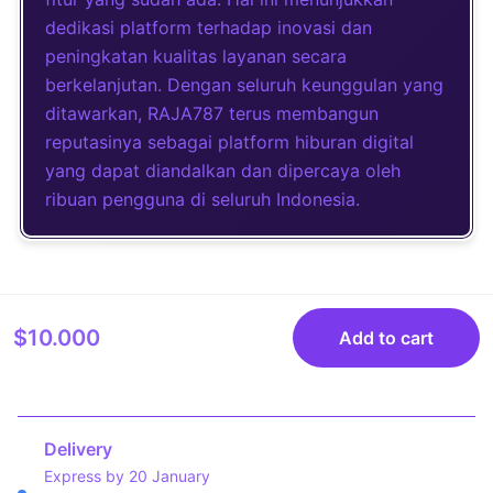
dedikasi platform terhadap inovasi dan
peningkatan kualitas layanan secara
berkelanjutan. Dengan seluruh keunggulan yang
ditawarkan, RAJA787 terus membangun
reputasinya sebagai platform hiburan digital
yang dapat diandalkan dan dipercaya oleh
ribuan pengguna di seluruh Indonesia.
$10.000
Add to cart
Delivery
Express by 20 January