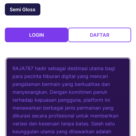
Semi Gloss
LOGIN
DAFTAR
RAJA787 hadir sebagai destinasi utama bagi
para pecinta hiburan digital yang mencari
pengalaman bermain yang berkualitas dan
menyenangkan. Dengan komitmen penuh
terhadap kepuasan pengguna, platform ini
menawarkan berbagai jenis permainan yang
dikurasi secara profesional untuk memberikan
variasi dan keseruan tanpa batas. Salah satu
keunggulan utama yang ditawarkan adalah