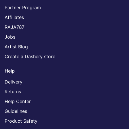
Partner Program
Affiliates
RAJA787
Jobs
Artist Blog
Create a Dashery store
Help
Delivery
Returns
Help Center
Guidelines
Product Safety