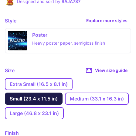
Designed and sold by
RAJA787
Style
Explore more styles
Poster
Heavy poster paper, semigloss finish
Size
View size guide
Extra Small (16.5 x 8.1 in)
Small (23.4 x 11.5 in)
Medium (33.1 x 16.3 in)
Large (46.8 x 23.1 in)
Finish