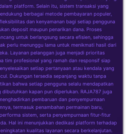
dalam platform. Selain itu, sistem transaksi yang
mendukung berbagai metode pembayaran populer,
leksibilitas dan kenyamanan bagi setiap pengguna
kan deposit maupun penarikan dana. Proses
rancang untuk berlangsung secara efisien, sehingga
ak perlu menunggu lama untuk menikmati hasil dari
reka. Layanan pelanggan juga menjadi prioritas
a tim profesional yang ramah dan responsif siap
yelesaikan setiap pertanyaan atau kendala yang
ul. Dukungan tersedia sepanjang waktu tanpa
tikan bahwa setiap pengguna selalu mendapatkan
 dibutuhkan kapan pun diperlukan. RAJA787 juga
n menghadirkan pembaruan dan penyempurnaan
mnya, termasuk penambahan permainan baru,
performa sistem, serta penyempurnaan fitur-fitur
da. Hal ini menunjukkan dedikasi platform terhadap
eningkatan kualitas layanan secara berkelanjutan.