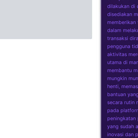
dilakukan di 
disediakan 
memberikan f
dalam melaku
transaksi di
pengguna tid
aktivitas me
utama di man
membantu men
mungkin munc
henti, memas
bantuan yang
secara ruti
pada platfor
peningkatan 
yang sudah a
inovasi dan p