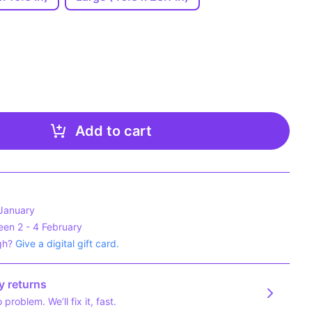
Add to cart
January
en 2 - 4 February
gh?
Give a digital gift card.
y returns
roblem. We’ll fix it, fast.