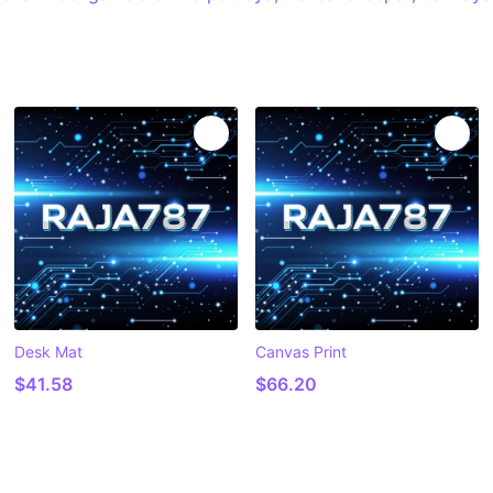
Desk Mat
Canvas Print
$41.58
$66.20