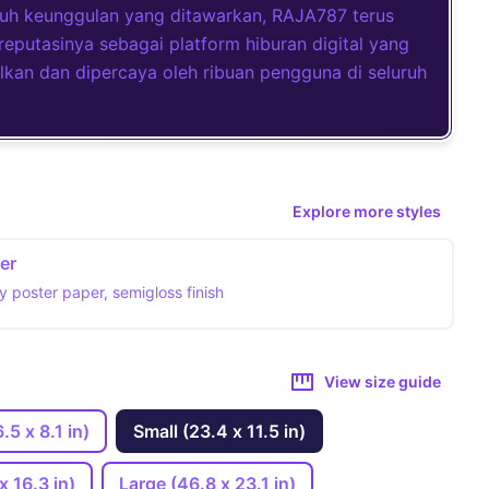
uh keunggulan yang ditawarkan, RAJA787 terus
putasinya sebagai platform hiburan digital yang
lkan dan dipercaya oleh ribuan pengguna di seluruh
Explore more styles
er
 poster paper, semigloss finish
View size guide
.5 x 8.1 in)
Small (23.4 x 11.5 in)
 16.3 in)
Large (46.8 x 23.1 in)