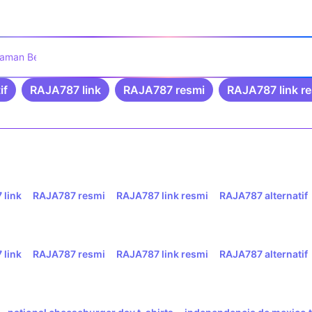
alaman Bermain yang Seru dan Aman
if
RAJA787 link
RAJA787 resmi
RAJA787 link r
 link
RAJA787 resmi
RAJA787 link resmi
RAJA787 alternatif
 link
RAJA787 resmi
RAJA787 link resmi
RAJA787 alternatif